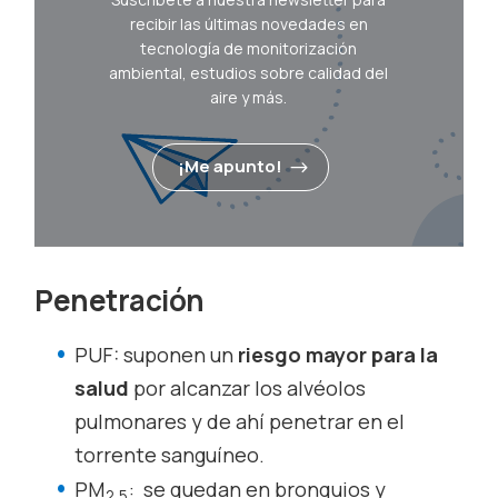
recibir las últimas novedades en
tecnología de monitorización
ambiental, estudios sobre calidad del
aire y más.
¡Me apunto!
Penetración
PUF: suponen un
riesgo mayor para la
salud
por alcanzar los alvéolos
pulmonares y de ahí penetrar en el
torrente sanguíneo.
PM
: se quedan en bronquios y
2,5