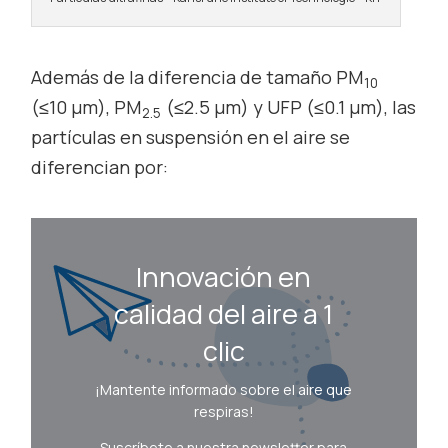
Además de la diferencia de tamaño PM
10
(≤10 µm), PM
(≤2.5 µm) y UFP (≤0.1 µm), las
2.5
partículas en suspensión en el aire se
diferencian por:
Innovación en
calidad del aire a 1
clic
¡Mantente informado sobre el aire que
respiras!
Suscríbete a nuestra newsletter para