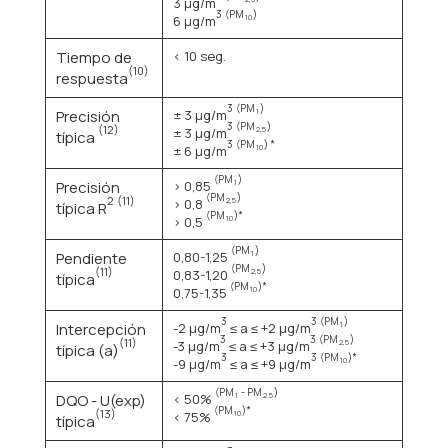
3 μg/m
3
(PM
)
6 μg/m
10
Tiempo de
< 10 seg.
(10)
respuesta
3
(PM
)
Precisión
± 3 μg/m
1
3
(PM
)
(12)
± 3 μg/m
2,5
típica
3
(PM
) *
± 6 μg/m
10
(PM
)
Precisión
> 0,85
1
(PM
)
2
(11)
> 0,8
2,5
típica R
(PM
)*
> 0,5
10
(PM
)
Pendiente
0,80-1,25
1
(PM
)
(11)
0,83-1,20
2,5
típica
(PM
)*
0,75-1,35
10
3
3
(PM
)
Intercepción
-2 μg/m
≤ a ≤ +2 μg/m
1
3
3
(PM
)
(11)
-3 μg/m
≤ a ≤ +3 μg/m
2,5
típica (a)
3
3
(PM
)*
-9 μg/m
≤ a ≤ +9 μg/m
10
(PM
- PM
)
DQO - U(exp)
< 50%
1
2.5
(PM
)*
(13)
< 75%
10
típica