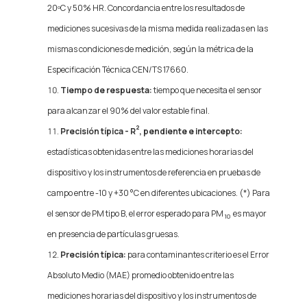
20ºC y 50% HR. Concordancia entre los resultados de
mediciones sucesivas de la misma medida realizadas en las
mismas condiciones de medición, según la métrica de la
Especificación Técnica CEN/TS 17660.
Tiempo de respuesta:
tiempo que necesita el sensor
para alcanzar el 90% del valor estable final.
2
Precisión típica - R
, pendiente e intercepto:
estadísticas obtenidas entre las mediciones horarias del
dispositivo y los instrumentos de referencia en pruebas de
campo entre -10 y +30 °C en diferentes ubicaciones. (*) Para
el sensor de PM tipo B, el error esperado para PM
es mayor
10
en presencia de partículas gruesas.
Precisión típica:
para contaminantes criterio es el Error
Absoluto Medio (MAE) promedio obtenido entre las
mediciones horarias del dispositivo y los instrumentos de