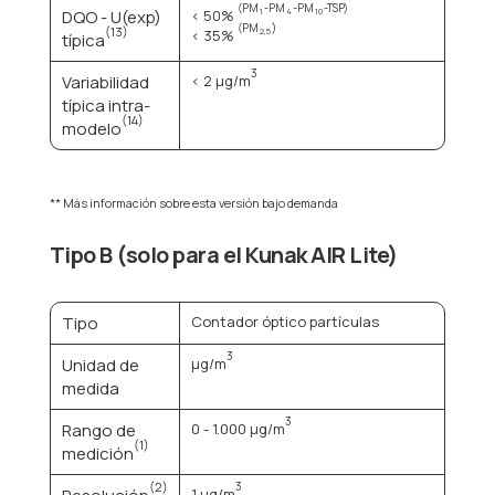
(PM
-PM
-PM
-TSP)
DQO - U(exp)
< 50%
1
4
10
(PM
)
(13)
< 35%
2,5
típica
3
Variabilidad
< 2 μg/m
típica intra-
(14)
modelo
** Más información sobre esta versión bajo demanda
Tipo B (solo para el Kunak AIR Lite)
Tipo
Contador óptico partículas
3
Unidad de
μg/m
medida
3
Rango de
0 - 1.000 μg/m
(1)
medición
(2)
3
1 μg/m