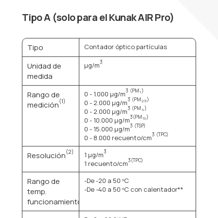
Tipo A (solo para el Kunak AIR Pro)
Tipo
Contador óptico partículas
3
Unidad de
μg/m
medida
3
(PM
)
Rango de
0 - 1.000 μg/m
1
3
(PM
)
(1)
0 - 2.000 μg/m
2.5
medición
3
(PM
)
0 - 2.000 μg/m
4
3
(PM
)
0 - 10.000 μg/m
10
3
(TSP)
0 - 15.000 μg/m
3
(TPC)
0 - 8.000 recuento/cm
(2)
3
Resolución
1 μg/m
3
(TPC)
1 recuento/cm
Rango de
-De -20 a 50 ºC
-De -40 a 50 ºC con calentador**
temp.
(3)
funcionamiento