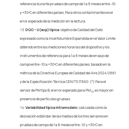
referencia durante pruebas de campo de 1 a 8 meses entre -10
y +30ºC en diferentes países. Para otros contaminantes es el
error esperado de la medición en la lectura.
DQO - U(exp) típica:
objetivo de Calidad del Dato
expresado como la Incertidumbre Expandida en el Valor Límite
obtenido entre las mediciones horarias del dispositivo y los
instrumentos de referencia para 1 a 8 meses de ensayo de
campo entre -10 a +30ºC en diferentes países, basado en la
métrica de la Directiva Europea de Calidad del Aire 2024/2881
y de la Especificación Técnica CEN/TS 17660. (*) Para el
sensor de PM tipo B, el error esperado para PM
es mayor en
10
presencia de partículas gruesas.
Variabilidad típica intramodelo:
calculada como la
desviación estándar de las medias de los tres sensores en
pruebas de campo de 1 a 8 meses entre -10 y +30ºC en