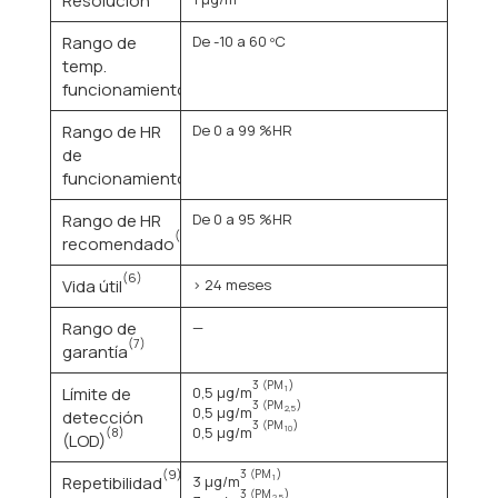
Resolución
Rango de
De -10 a 60 ºC
temp.
(3)
funcionamiento
Rango de HR
De 0 a 99 %HR
de
(4)
funcionamiento
Rango de HR
De 0 a 95 %HR
(5)
recomendado
(6)
Vida útil
> 24 meses
Rango de
—
(7)
garantía
3
(PM
)
Límite de
0,5 μg/m
1
3
(PM
)
0,5 μg/m
2,5
detección
3
(PM
)
0,5 μg/m
10
(8)
(LOD)
(9)
3
(PM
)
Repetibilidad
3 μg/m
1
3
(PM
)
2,5