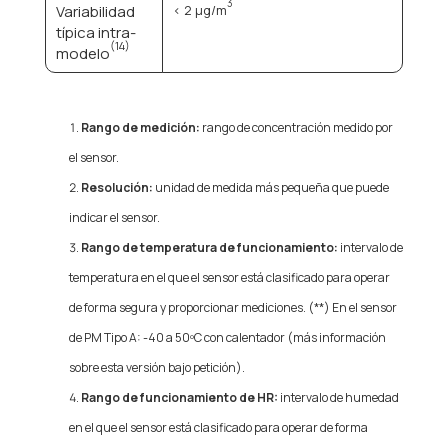
3
Variabilidad
< 2 μg/m
típica intra-
(14)
modelo
Rango de medición:
rango de concentración medido por
el sensor.
Resolución:
unidad de medida más pequeña que puede
indicar el sensor.
Rango de temperatura de funcionamiento:
intervalo de
temperatura en el que el sensor está clasificado para operar
de forma segura y proporcionar mediciones. (**) En el sensor
de PM Tipo A: -40 a 50ºC con calentador (más información
sobre esta versión bajo petición).
Rango de funcionamiento de HR:
intervalo de humedad
en el que el sensor está clasificado para operar de forma