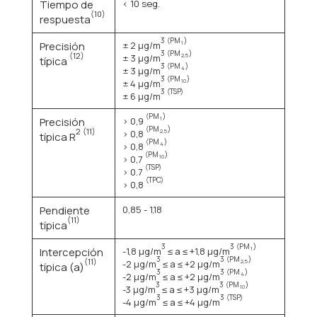
Tiempo de
< 10 seg.
(10)
respuesta
3
(PM
)
Precisión
± 2 μg/m
1
3
(PM
)
(12)
± 3 μg/m
2,5
típica
3
(PM
)
± 3 μg/m
4
3
(PM
)
± 4 μg/m
10
3
(TSP)
± 6 μg/m
(PM
)
Precisión
> 0,9
1
(PM
)
2
(11)
> 0,8
2,5
típica R
(PM
)
> 0,8
4
(PM
)
> 0,7
10
(TSP)
> 0.7
(TPC)
> 0,8
Pendiente
0,85 - 1,18
(11)
típica
3
3
(PM
)
Intercepción
-1,8 μg/m
≤ a ≤ +1,8 μg/m
1
3
3
(PM
)
(11)
-2 μg/m
≤ a ≤ +2 μg/m
2,5
típica (a)
3
3
(PM
)
-2 μg/m
≤ a ≤ +2 μg/m
4
3
3
(PM
)
-3 μg/m
≤ a ≤ +3 μg/m
10
3
3
(TSP)
-4 μg/m
≤ a ≤ +4 μg/m