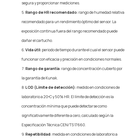
segura y proporcionar mediciones.
Rango de HR recomendado:
rango de humedad relativa
recomendado para un rendimiento óptimo del sensor. La
exposición continua fuera del rango recomendado puede
dañar el cartucho.
Vida útil:
periodo de tiempo durante el cual el sensor puede
funcionar con eficacia y precisión en condiciones normales.
Rango de garantía:
rango de concentración cubierto por
la garantía de Kunak.
LOD (Límite de detección):
medido en condiciones de
laboratorio a 20ºC y 50% HR. El límite de detección es la
concentración mínima que puede detectarse como
significativamente diferente a cero, calculado según la
Especificación Técnica CEN/TS 17660.
Repetibilidad:
medida en condiciones de laboratorio a