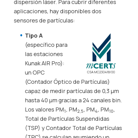
dispersión láser. Para cubrir diferentes
aplicaciones, hay disponibles dos
sensores de partículas:
Tipo A
(específico para
las estaciones
Kunak AIR Pro
):
un OPC
(Contador Óptico de Partículas)
capaz de medir partículas de 0,3 μm
hasta 40 μm gracias a 24 canales bin.
Los valores PM
, PM
, PM
, PM
,
1
2,5
4
10
Total de Partículas Suspendidas
(TSP) y Contador Total de Partículas
(TPC) se calculan asumiendo un