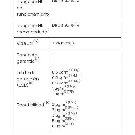
Rango de HR
De 0 a 99 %HR
de
(4)
funcionamiento
Rango de HR
De 0 a 95 %HR
(5)
recomendado
(6)
Vida útil
> 24 meses
Rango de
—
(7)
garantía
3
(PM
)
Límite de
0,5 μg/m
1
3
(PM
)
0,5 μg/m
2,5
detección
3
(PM
)
0,5 μg/m
4
(8)
(LOD)
3
(PM
)
1 μg/m
10
3
(TSP)
1 μg/m
(9)
3
(PM
)
Repetibilidad
2 μg/m
1
3
(PM
)
3 μg/m
2,5
3
(PM
)
3 μg/m
4
3
(PM
)
5 μg/m
10
3
(TSP)
6 μg/m