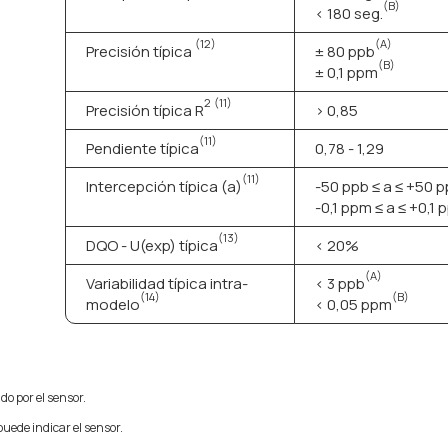
(B)
< 180 seg.
(12)
(A)
Precisión típica
± 80 ppb
(B)
± 0,1 ppm
2
(11)
Precisión típica R
> 0,85
(11)
Pendiente típica
0,78 - 1,29
(11)
Intercepción típica (a)
-50 ppb ≤ a ≤ +50 
-0,1 ppm ≤ a ≤ +0,1
(13)
DQO - U(exp) típica
< 20%
(A)
Variabilidad típica intra-
< 3 ppb
(14)
(B)
modelo
< 0,05 ppm
o por el sensor.
ede indicar el sensor.