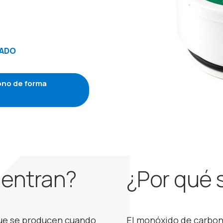
TADO
ono de forma
entran?
¿Por qué 
ue se producen cuando
El monóxido de carbon