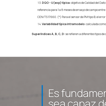
DQO - U(exp) típica:
objetivo de Calidad del Dat
referencia para 1 a 8 meses de ensayo de campo entre -
CEN/TS 17660. (*) Para el sensor de PM tipo B, el err
Variabilidad típica intramodelo:
calculada como l
Superíndices A, B, C, D:
se refieren a diferentes tipos d
Es fundamen
sea capaz de