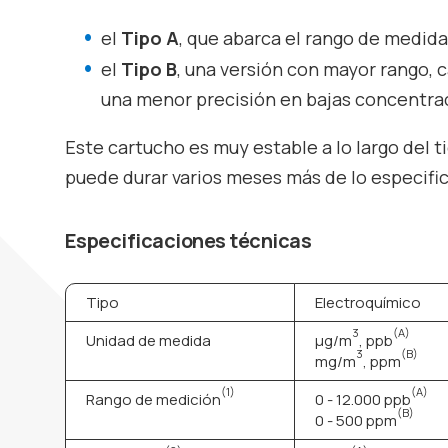
el
Tipo A
, que abarca el rango de medida
el
Tipo B
, una versión con mayor rango,
una menor precisión en bajas concentra
Este cartucho es muy estable a lo largo del 
puede durar varios meses más de lo especifi
Especificaciones técnicas
Tipo
Electroquímico
3
(A)
Unidad de medida
µg/m
, ppb
3
(B)
mg/m
, ppm
(1)
(A)
Rango de medición
0 - 12.000 ppb
(B)
0 - 500 ppm