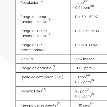
(2)
(A)
Resolución
1 ppb
(B)
0,01 ppm
Rango de temp.
De -30 a 50 ºC
(3)
funcionamiento
Rango de HR de
De 0 a 99 %HR
(4)
funcionamiento
Rango de HR
De 15 a 90 %HR
(5)
recomendado
(6)
Vida útil
> 24 meses
(7)
Rango de garantía
1.000 ppm
(A)
Límite de detección (LOD)
10 ppb
(8)
(B)
0,02 ppm
(9)
(A)
Repetibilidad
20 ppb
(B)
0,05 ppm
(10)
(A)
Tiempo de respuesta
< 30 seg.