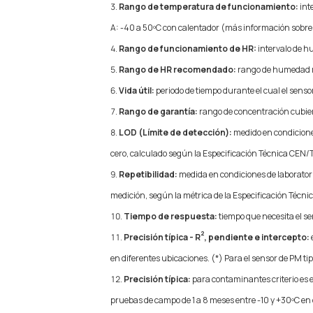
Rango de temperatura de funcionamiento:
int
A: -40 a 50ºC con calentador (más información sobre e
Rango de funcionamiento de HR:
intervalo de h
Rango de HR recomendado:
rango de humedad re
Vida útil:
periodo de tiempo durante el cual el sens
Rango de garantía:
rango de concentración cubier
LOD (Límite de detección):
medido en condiciones
cero, calculado según la Especificación Técnica CEN/
Repetibilidad:
medida en condiciones de laborator
medición, según la métrica de la Especificación Técn
Tiempo de respuesta:
tiempo que necesita el se
2
Precisión típica - R
, pendiente e intercepto:
en diferentes ubicaciones. (*) Para el sensor de PM ti
Precisión típica:
para contaminantes criterio es e
pruebas de campo de 1 a 8 meses entre -10 y +30ºC en d