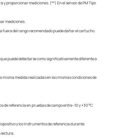
ra y proporcionar mediciones. (**) En el sensor de PM Tipo
onar mediciones.
ua fuera del rango recomendado puede dañar el cartucho.
a que puede detectarse como significativamente diferente a
 la misma medida realizadas en las mismas condiciones de
tos de referencia en pruebas de campo entre -10 y +30 °C
ispositivo y los instrumentos de referencia durante
 lectura.