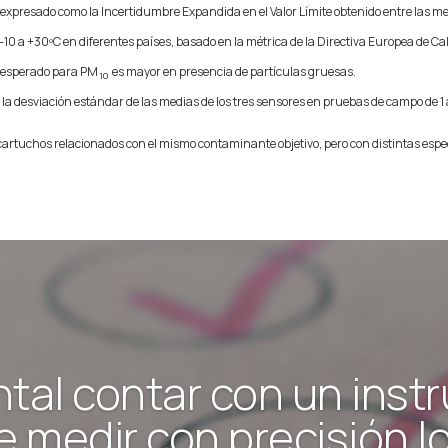
o expresado como la Incertidumbre Expandida en el Valor Límite obtenido entre las me
10 a +30ºC en diferentes países, basado en la métrica de la Directiva Europea de Ca
or esperado para PM
es mayor en presencia de partículas gruesas.
10
a desviación estándar de las medias de los tres sensores en pruebas de campo de 1 
e cartuchos relacionados con el mismo contaminante objetivo, pero con distintas espe
tal contar con un inst
 medir con precisión lo