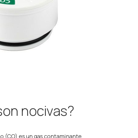
son nocivas?
o (CO) es un gas contaminante