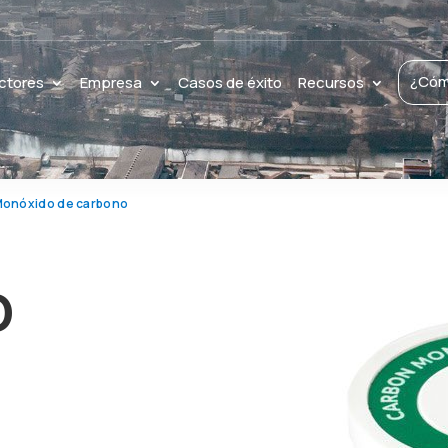
¿Cóm
ctores
Empresa
Casos de éxito
Recursos
onóxido de carbono
O