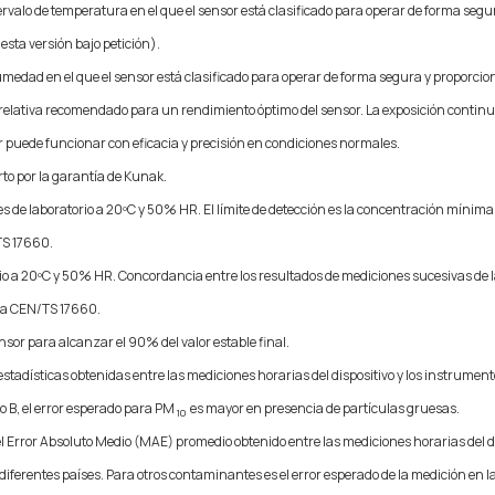
ervalo de temperatura en el que el sensor está clasificado para operar de forma segu
sta versión bajo petición).
umedad en el que el sensor está clasificado para operar de forma segura y proporci
lativa recomendado para un rendimiento óptimo del sensor. La exposición contin
or puede funcionar con eficacia y precisión en condiciones normales.
to por la garantía de Kunak.
 de laboratorio a 20ºC y 50% HR. El límite de detección es la concentración mínim
TS 17660.
io a 20ºC y 50% HR. Concordancia entre los resultados de mediciones sucesivas de
ica CEN/TS 17660.
nsor para alcanzar el 90% del valor estable final.
estadísticas obtenidas entre las mediciones horarias del dispositivo y los instrumen
po B, el error esperado para PM
es mayor en presencia de partículas gruesas.
10
l Error Absoluto Medio (MAE) promedio obtenido entre las mediciones horarias del d
iferentes países. Para otros contaminantes es el error esperado de la medición en la