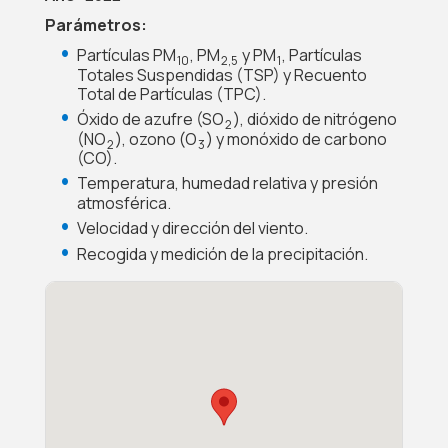
Parámetros:
Partículas PM
, PM
y PM
, Partículas
10
2,5
1
Totales Suspendidas (TSP) y Recuento
Total de Partículas (TPC).
Óxido de azufre (SO
), dióxido de nitrógeno
2
(NO
), ozono (O
) y monóxido de carbono
2
3
(CO).
Temperatura, humedad relativa y presión
atmosférica.
Velocidad y dirección del viento.
Recogida y medición de la precipitación.