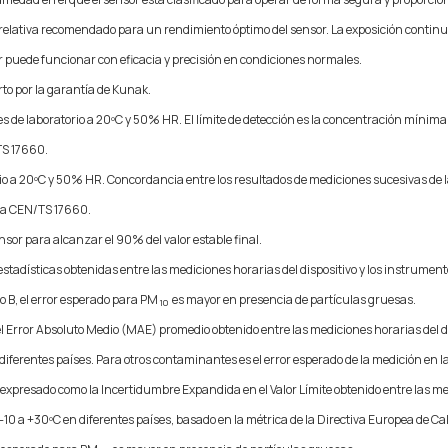
lativa recomendado para un rendimiento óptimo del sensor. La exposición contin
or puede funcionar con eficacia y precisión en condiciones normales.
to por la garantía de Kunak.
 de laboratorio a 20ºC y 50% HR. El límite de detección es la concentración mínim
TS 17660.
io a 20ºC y 50% HR. Concordancia entre los resultados de mediciones sucesivas de
ica CEN/TS 17660.
nsor para alcanzar el 90% del valor estable final.
estadísticas obtenidas entre las mediciones horarias del dispositivo y los instrumen
po B, el error esperado para PM
es mayor en presencia de partículas gruesas.
10
l Error Absoluto Medio (MAE) promedio obtenido entre las mediciones horarias del d
iferentes países. Para otros contaminantes es el error esperado de la medición en la
o expresado como la Incertidumbre Expandida en el Valor Límite obtenido entre las me
10 a +30ºC en diferentes países, basado en la métrica de la Directiva Europea de Ca