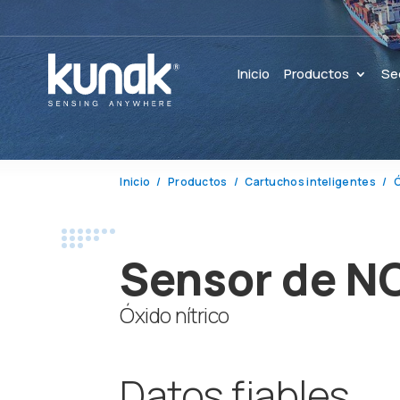
Inicio
Productos
Se
Inicio
Productos
Cartuchos inteligentes
Ó
Sensor de N
Óxido nítrico
Datos fiables