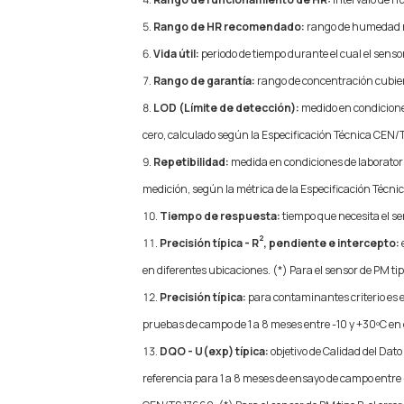
Rango de HR recomendado:
rango de humedad re
Vida útil:
periodo de tiempo durante el cual el sens
Rango de garantía:
rango de concentración cubier
LOD (Límite de detección):
medido en condiciones
cero, calculado según la Especificación Técnica CEN/
Repetibilidad:
medida en condiciones de laborator
medición, según la métrica de la Especificación Técn
Tiempo de respuesta:
tiempo que necesita el se
2
Precisión típica - R
, pendiente e intercepto:
en diferentes ubicaciones. (*) Para el sensor de PM ti
Precisión típica:
para contaminantes criterio es e
pruebas de campo de 1 a 8 meses entre -10 y +30ºC en d
DQO - U(exp) típica:
objetivo de Calidad del Dat
referencia para 1 a 8 meses de ensayo de campo entre -