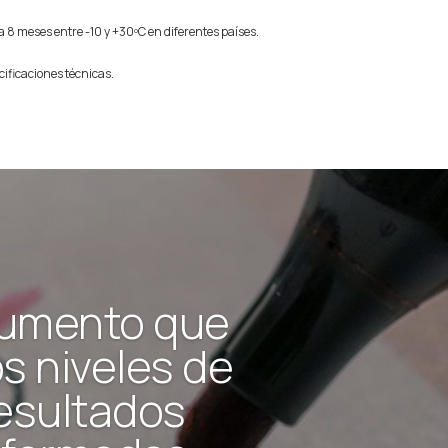
a 8 meses entre -10 y +30ºC en diferentes países.
cificaciones técnicas.
rumento que
s niveles de
esultados