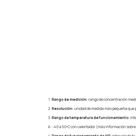
Rango de medición:
rango de concentración medid
Resolución:
unidad de medida más pequeña que pu
Rango de temperatura de funcionamiento:
int
A: -40 a 50ºC con calentador (más información sobre e
Rango de funcionamiento de HR:
intervalo de h