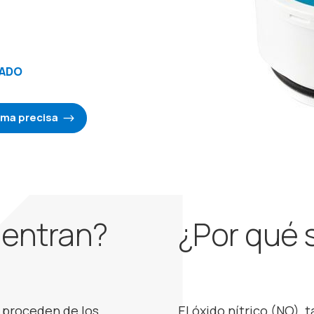
TADO
orma precisa
entran?
¿Por qué 
 proceden de los
El óxido nítrico (NO)