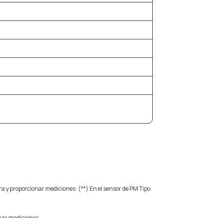
ra y proporcionar mediciones. (**) En el sensor de PM Tipo
onar mediciones.