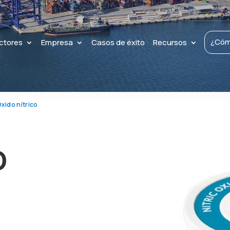
¿Cóm
ctores
Empresa
Casos de éxito
Recursos
xido nítrico
O