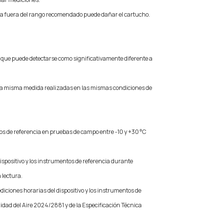
ua fuera del rango recomendado puede dañar el cartucho.
a que puede detectarse como significativamente diferente a
 la misma medida realizadas en las mismas condiciones de
tos de referencia en pruebas de campo entre -10 y +30 °C
ispositivo y los instrumentos de referencia durante
 lectura.
diciones horarias del dispositivo y los instrumentos de
lidad del Aire 2024/2881 y de la Especificación Técnica