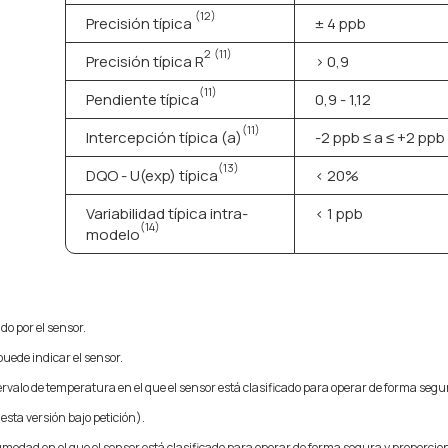
(12)
Precisión típica
± 4 ppb
2
(11)
Precisión típica R
> 0,9
(11)
Pendiente típica
0,9 - 1,12
(11)
Intercepción típica (a)
-2 ppb ≤ a ≤ +2 ppb
(13)
DQO - U(exp) típica
< 20%
Variabilidad típica intra-
< 1 ppb
(14)
modelo
o por el sensor.
ede indicar el sensor.
ervalo de temperatura en el que el sensor está clasificado para operar de forma segu
sta versión bajo petición).
umedad en el que el sensor está clasificado para operar de forma segura y proporci