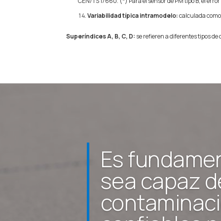
CEN/TS 17660. (*) Para el sensor de PM tipo B, el err
Variabilidad típica intramodelo:
calculada como l
Superíndices A, B, C, D:
se refieren a diferentes tipos d
Es fundamen
sea capaz de
contaminaci