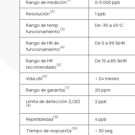
Rango de medición
0-5.000 ppb
(2)
Resolución
1 ppb
Rango de temp.
De -30 a 45ºC
(3)
funcionamiento
Rango de HR de
De 0 a 99 %HR
(4)
funcionamiento
Rango de HR
De 15 a 85 %HR
(5)
recomendado
(6)
Vida útil
> 24 meses
(7)
Rango de garantía
20 ppm
Límite de detección (LOD)
2 ppb
(8)
(9)
Repetibilidad
4 ppb
(10)
Tiempo de respuesta
< 30 seg.