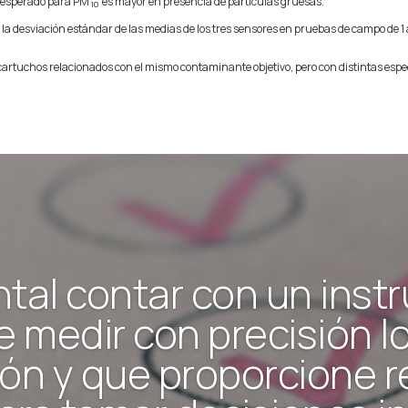
or esperado para PM
es mayor en presencia de partículas gruesas.
10
a desviación estándar de las medias de los tres sensores en pruebas de campo de 1 
e cartuchos relacionados con el mismo contaminante objetivo, pero con distintas espe
tal contar con un inst
 medir con precisión lo
ón y que proporcione r