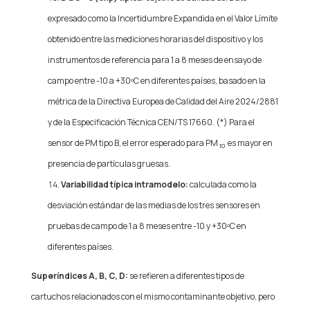
expresado como la Incertidumbre Expandida en el Valor Límite
obtenido entre las mediciones horarias del dispositivo y los
instrumentos de referencia para 1 a 8 meses de ensayo de
campo entre -10 a +30ºC en diferentes países, basado en la
métrica de la Directiva Europea de Calidad del Aire 2024/2881
y de la Especificación Técnica CEN/TS 17660. (*) Para el
sensor de PM tipo B, el error esperado para PM
es mayor en
10
presencia de partículas gruesas.
Variabilidad típica intramodelo:
calculada como la
desviación estándar de las medias de los tres sensores en
pruebas de campo de 1 a 8 meses entre -10 y +30ºC en
diferentes países.
Superíndices A, B, C, D:
se refieren a diferentes tipos de
cartuchos relacionados con el mismo contaminante objetivo, pero