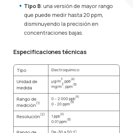
Tipo B
: una versión de mayor rango
que puede medir hasta 20 ppm,
disminuyendo la precisión en
concentraciones bajas.
Especificaciones técnicas
Tipo
Electroquímico
3
(A)
Unidad de
µg/m
, ppb
3
(B)
mg/m
, ppm
medida
(A)
Rango de
0 – 2.000 ppb
(B)
(1)
0 - 20 ppm
medición
(2)
(A)
Resolución
1 ppb
(B)
0,01 ppm
Rango de
De -30 a 50 ºC