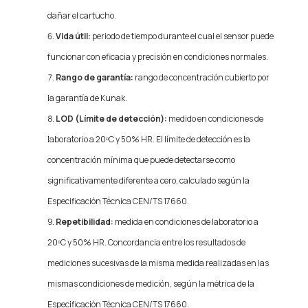
dañar el cartucho.
Vida útil:
periodo de tiempo durante el cual el sensor puede
funcionar con eficacia y precisión en condiciones normales.
Rango de garantía:
rango de concentración cubierto por
la garantía de Kunak.
LOD (Límite de detección):
medido en condiciones de
laboratorio a 20ºC y 50% HR. El límite de detección es la
concentración mínima que puede detectarse como
significativamente diferente a cero, calculado según la
Especificación Técnica CEN/TS 17660.
Repetibilidad:
medida en condiciones de laboratorio a
20ºC y 50% HR. Concordancia entre los resultados de
mediciones sucesivas de la misma medida realizadas en las
mismas condiciones de medición, según la métrica de la
Especificación Técnica CEN/TS 17660.