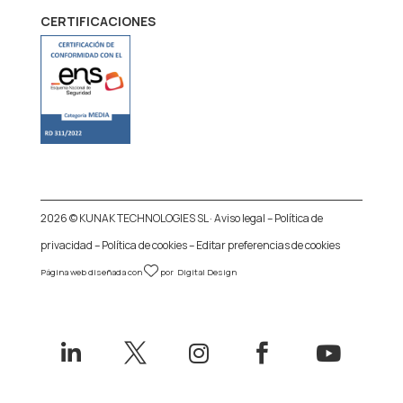
CERTIFICACIONES
2026 © KUNAK TECHNOLOGIES SL ·
Aviso legal
–
Política de
privacidad
–
Política de cookies
–
Editar preferencias de cookies
Página web diseñada con
por
Digital Design




