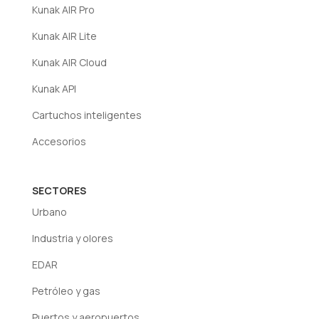
Kunak AIR Pro
En síntesis, la calibración usa una referencia
Kunak AIR Lite
externa y la corrección es un ajuste interno
Kunak AIR Cloud
para mantener la fiabilidad del sensor.
Más info en la página 35 del
catálogo
.
Kunak API
Cartuchos inteligentes
Accesorios
SECTORES
Urbano
Industria y olores
EDAR
Petróleo y gas
Puertos y aeropuertos