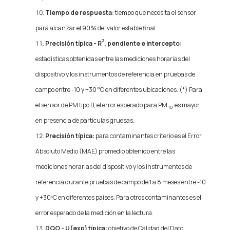
Tiempo de respuesta:
tiempo que necesita el sensor
para alcanzar el 90% del valor estable final.
2
Precisión típica - R
, pendiente e intercepto:
estadísticas obtenidas entre las mediciones horarias del
dispositivo y los instrumentos de referencia en pruebas de
campo entre -10 y +30 °C en diferentes ubicaciones. (*) Para
el sensor de PM tipo B, el error esperado para PM
es mayor
10
en presencia de partículas gruesas.
Precisión típica:
para contaminantes criterio es el Error
Absoluto Medio (MAE) promedio obtenido entre las
mediciones horarias del dispositivo y los instrumentos de
referencia durante pruebas de campo de 1 a 8 meses entre -10
y +30ºC en diferentes países. Para otros contaminantes es el
error esperado de la medición en la lectura.
DQO - U(exp) típica:
objetivo de Calidad del Dato