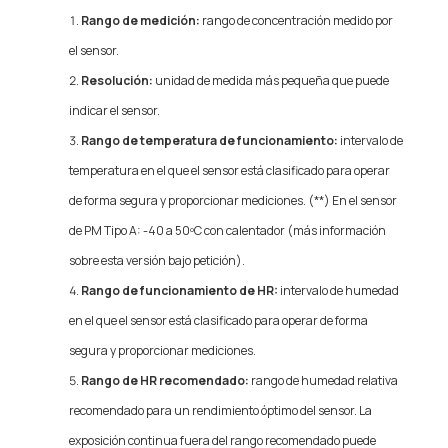
Rango de medición:
rango de concentración medido por
el sensor.
Resolución:
unidad de medida más pequeña que puede
indicar el sensor.
Rango de temperatura de funcionamiento:
intervalo de
temperatura en el que el sensor está clasificado para operar
de forma segura y proporcionar mediciones. (**) En el sensor
de PM Tipo A: -40 a 50ºC con calentador (más información
sobre esta versión bajo petición).
Rango de funcionamiento de HR:
intervalo de humedad
en el que el sensor está clasificado para operar de forma
segura y proporcionar mediciones.
Rango de HR recomendado:
rango de humedad relativa
recomendado para un rendimiento óptimo del sensor. La
exposición continua fuera del rango recomendado puede