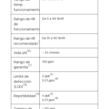
temp.
(3)
funcionamiento
Rango de HR
De 0 a 99 %HR
de
(4)
funcionamiento
Rango de HR
De 15 a 90 %HR
(5)
recomendado
(6)
Vida útil
> 24 meses
Rango de
100 ppm
(7)
garantía
(A)
Límite de
2 ppb
(B)
0,01 ppm
detección
(8)
(LOD)
(9)
(A)
Repetibilidad
4 ppb
(B)
0,01 ppm
Tiempo de
< 60 seg.