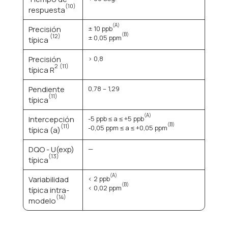
(10)
respuesta
(A)
Precisión
± 10 ppb
(B)
(12)
± 0,05 ppm
típica
Precisión
> 0,8
2
(11)
típica R
Pendiente
0,78 – 1,29
(11)
típica
(A)
Intercepción
-5 ppb ≤ a ≤ +5 ppb
(B)
(11)
-0,05 ppm ≤ a ≤ +0,05 ppm
típica (a)
DQO - U(exp)
—
(13)
típica
(A)
Variabilidad
< 2 ppb
(B)
< 0,02 ppm
típica intra-
(14)
modelo