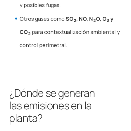
y posibles fugas.
Otros gases como
SO
, NO, N
O, O
y
2
2
3
CO
para contextualización ambiental y
2
control perimetral.
¿Dónde se generan
las emisiones en la
planta?