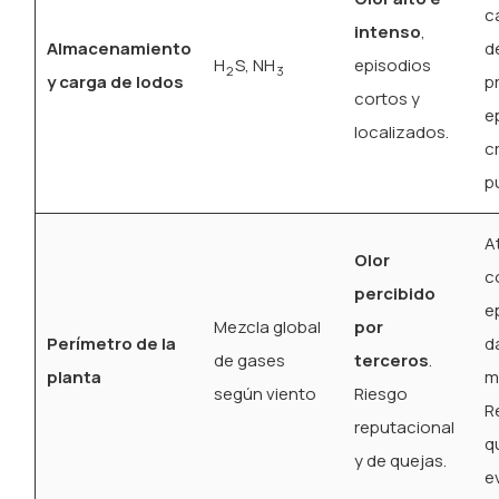
c
intenso
,
Almacenamiento
d
H
S, NH
episodios
2
3
y carga de lodos
p
cortos y
e
localizados.
c
p
At
Olor
c
percibido
e
Mezcla global
por
Perímetro de la
d
de gases
terceros
.
planta
m
según viento
Riesgo
R
reputacional
q
y de quejas.
e