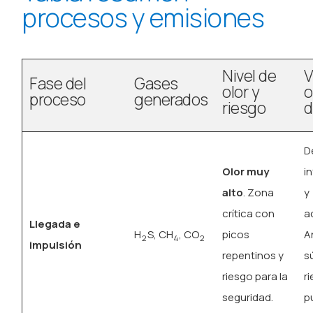
procesos y emisiones
Nivel de
V
Fase del
Gases
olor y
o
proceso
generados
riesgo
d
D
Olor muy
i
alto
. Zona
y
crítica con
a
Llegada e
H
S, CH
, CO
picos
A
2
4
2
impulsión
repentinos y
s
riesgo para la
r
seguridad.
p