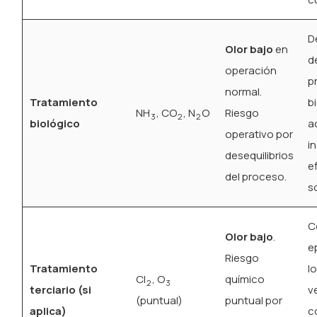
D
Olor bajo
en
d
operación
p
normal.
Tratamiento
b
NH
, CO
, N
O
Riesgo
3
2
2
biológico
a
operativo por
i
desequilibrios
e
del proceso.
s
C
Olor bajo
.
e
Riesgo
Tratamiento
l
Cl
, O
químico
2
3
terciario (si
ve
(puntual)
puntual por
aplica)
c