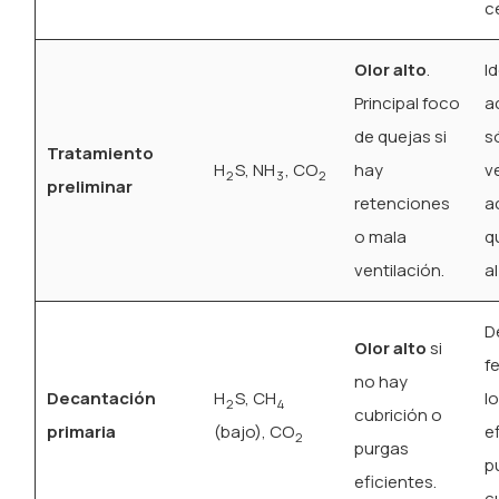
c
Olor alto
.
I
Principal foco
a
de quejas si
s
Tratamiento
H
S, NH
, CO
hay
v
2
3
2
preliminar
retenciones
a
o mala
q
ventilación.
al
D
Olor alto
si
f
no hay
Decantación
H
S, CH
l
2
4
cubrición o
primaria
(bajo), CO
e
2
purgas
p
eficientes.
c