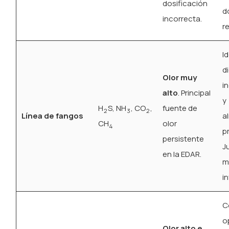
dosificación
d
incorrecta.
r
I
d
Olor muy
i
alto
. Principal
y
H
S, NH
, CO
,
fuente de
2
3
2
Línea de fangos
a
CH
olor
4
p
persistente
J
en la EDAR.
m
i
C
o
Olor alto e