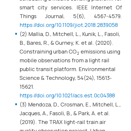
smart city services. IEEE Internet Of
Things Journal, 5(6), 4567-4579.
https://doi.org/10.1109/jiot.2018.2839058
(2) Mallia, D., Mitchell, L., Kunik, L., Fasoli,
B., Bares, R., & Gurney, K. et al. (2020).
Constraining urban CO
emissions using
2
mobile observations from a light rail
public transit platform. Environmental
Science & Technology, 54(24), 15613-
15621.
https://doi.org/10.1021/acs.est.0c04388
(3) Mendoza, D., Crosman, E., Mitchell, L.,
Jacques, A., Fasoli, B., & Park, A. et al.
(2019). The TRAX light-rail train air
quality observation project. Urban