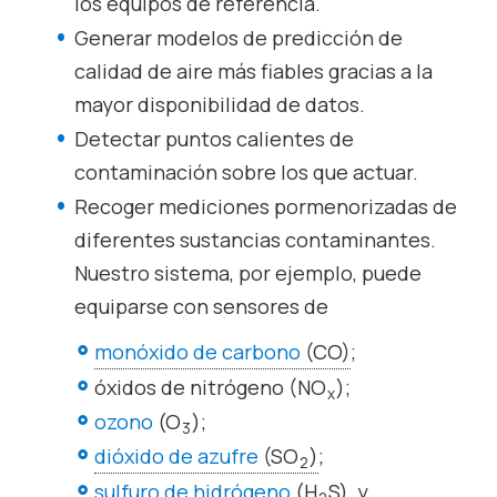
los equipos de referencia.
Generar modelos de predicción de
calidad de aire más fiables gracias a la
mayor disponibilidad de datos.
Detectar puntos calientes de
contaminación sobre los que actuar.
Recoger mediciones pormenorizadas de
diferentes sustancias contaminantes.
Nuestro sistema, por ejemplo, puede
equiparse con sensores de
monóxido de carbono
(CO)
;
óxidos de nitrógeno (NO
);
x
ozono
(O
);
3
dióxido de azufre
(SO
)
;
2
sulfuro de hidrógeno
(H
S)
, y