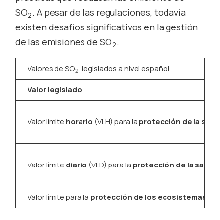
SO
. A pesar de las regulaciones, todavía
2
existen desafíos significativos en la gestión
de las emisiones de SO
.
2
Valores de SO
legislados a nivel español
2
Valor legislado
Valor límite
horario
(VLH) para la
protección de la sal
Valor límite
diario
(VLD) para la
protección de la salud
Valor límite para la
protección de los ecosistemas
(n