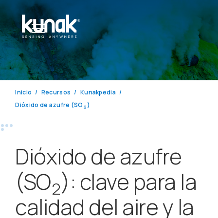
Inicio
Recursos
Kunakpedia
Dióxido de azufre (SO
)
2
Dióxido de azufre
(SO
): clave para la
2
calidad del aire y la