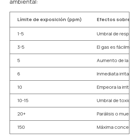
ambiental:
Límite de exposición (ppm)
Efectos sobre la 
1-5
Umbral de respuesta
3-5
El gas es fácilmente
5
Aumento de la resi
6
Inmediata irritació
10
Empeora la irritaci
10-15
Umbral de toxicida
20+
Parálisis o muerte
150
Máxima concentraci