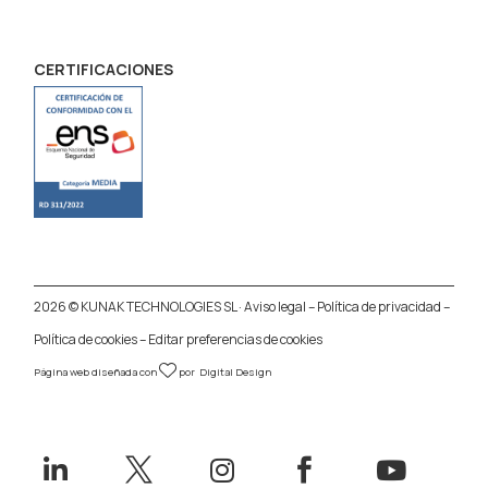
CERTIFICACIONES
2026 © KUNAK TECHNOLOGIES SL ·
Aviso legal
–
Política de privacidad
–
Política de cookies
–
Editar preferencias de cookies
Página web diseñada con
por
Digital Design




