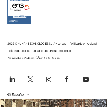
2026 © KUNAK TECHNOLOGIES SL ·
Aviso legal
–
Política de privacidad
–
Política de cookies
–
Editar preferencias de cookies
Página web diseñada con
por
Digital Design





Español