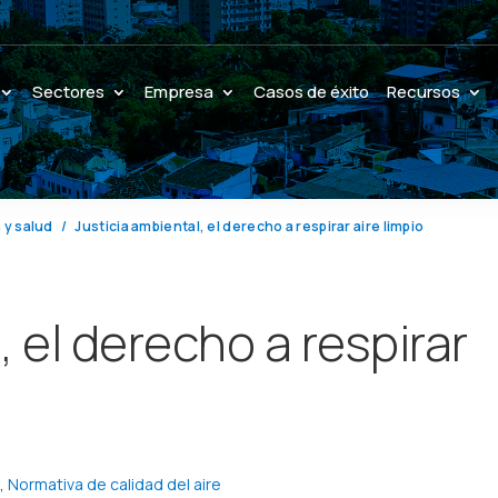
Sectores
Empresa
Casos de éxito
Recursos
 y salud
Justicia ambiental, el derecho a respirar aire limpio
, el derecho a respirar
l
,
Normativa de calidad del aire