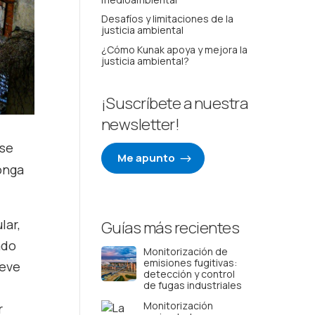
Desafíos y limitaciones de la
justicia ambiental
¿Cómo Kunak apoya y mejora la
justicia ambiental?
¡Suscríbete a nuestra
newsletter!
 se
Me apunto
onga
lar,
Guías más recientes
ado
Monitorización de
emisiones fugitivas:
ueve
detección y control
de fugas industriales
Monitorización
r