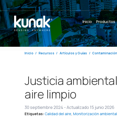
Inicio
Productos
Inicio
Recursos
Artículos y Guías
Contaminación
Justicia ambiental
aire limpio
30 septiembre 2024
-
Actualizado 15 junio 2026
Etiquetas:
Calidad del aire
,
Monitorización ambienta