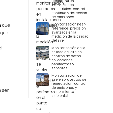
perimetral en
instalaciones
industriales: control
continuo y detección
de emisiones
Monitorización near-
n
que
reference: precisión
 que
avanzada en la
medición de la calidad
del aire
el
Monitorización de la
calidad del aire en
centros de datos:
aplicaciones,
parámetros y
sensores
a
Monitorización del
aire en proyectos de
a
remediación: control
de emisiones y
 ser
cumplimiento
ambiental