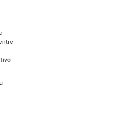
e
 entre
tivo
u