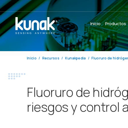
Inicio
Productos
Inicio
Recursos
Kunakpedia
Fluoruro de hidróge
Fluoruro de hidró
riesgos y control 