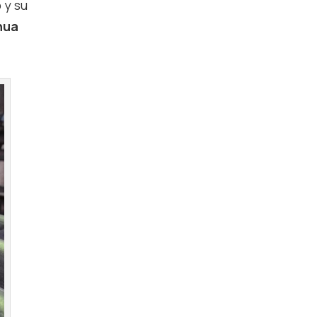
 y su
nua