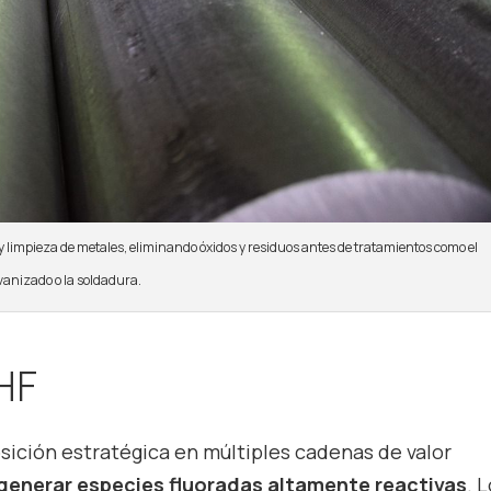
y limpieza de metales, eliminando óxidos y residuos antes de tratamientos como el
vanizado o la soldadura.
 HF
sición estratégica en múltiples cadenas de valor
generar especies fluoradas altamente reactivas
. 