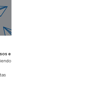
sos e
piendo
tas