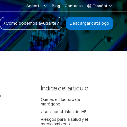
Soporte
Blog
Contacto
Español
¿Cómo podemos ayudarte?
Descargar catálogo
,
Índice del artículo
Qué es el fluoruro de
hidrógeno
Usos industriales del HF
Riesgos para la salud y el
medio ambiente