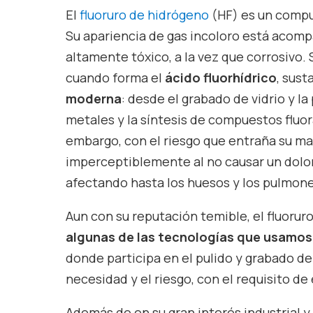
El
fluoruro de hidrógeno
(HF) es un comp
Su apariencia de gas incoloro está acomp
altamente tóxico, a la vez que corrosivo. 
cuando forma el
ácido fluorhídrico
, sus
moderna
: desde el grabado de vidrio y l
metales y la síntesis de compuestos fluor
embargo, con el riesgo que entraña su man
imperceptiblemente al no causar un dolor
afectando hasta los huesos y los pulmone
Aun con su reputación temible, el fluorur
algunas de las tecnologías que usamos 
donde participa en el pulido y grabado del
necesidad y el riesgo, con el requisito de
Además de en su gran interés industrial y 