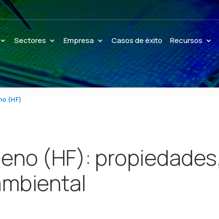
Sectores
Empresa
Casos de éxito
Recursos
no (HF)
geno (HF): propiedades
ambiental