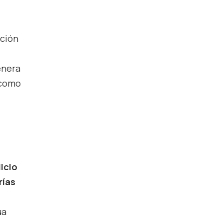
cción
enera
 como
icio
rías
ua