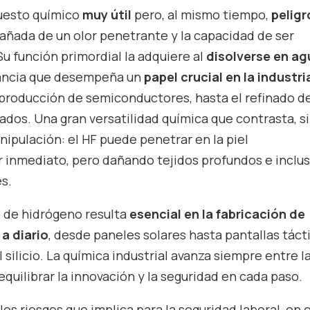
uesto químico
muy útil
pero, al mismo tiempo,
pelig
añada de un olor penetrante y la capacidad de ser
Su función primordial la adquiere al
disolverse en ag
tancia que desempeña un
papel crucial en la industri
a producción de semiconductores, hasta el refinado d
ados. Una gran versatilidad química que contrasta, s
ipulación: el HF puede penetrar en la piel
 inmediato, pero dañando tejidos profundos e inclu
s.
o de hidrógeno resulta
esencial en la fabricación de
a diario
, desde paneles solares hasta pantallas tácti
 silicio. La química industrial avanza siempre entre l
 equilibrar la innovación y la seguridad en cada paso.
los riesgos que implica para la seguridad laboral, en 