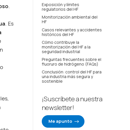
Exposición y límites
roso
.
regulatorios del HF
Monitorización ambiental del
HF
ua
. Es
Casos relevantes y accidentes
a
históricos del HF
e
Cómo contribuye la
monitorización del HF a la
in
seguridad industrial
Preguntas frecuentes sobre el
fluoruro de hidrógeno (FAQs)
so
Conclusión: control del HF para
una industria más segura y
sostenible
¡Suscríbete a nuestra
les,
newsletter!
a
Me apunto
este