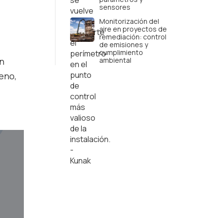
sensores
Monitorización del
aire en proyectos de
remediación: control
de emisiones y
cumplimiento
un
ambiental
eno,