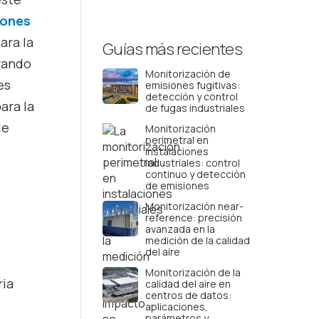
iones
ara la
Guías más recientes
erando
Monitorización de
es
emisiones fugitivas:
detección y control
ara la
de fugas industriales
de
Monitorización
perimetral en
instalaciones
industriales: control
continuo y detección
de emisiones
Monitorización near-
reference: precisión
avanzada en la
medición de la calidad
del aire
Monitorización de la
ria
calidad del aire en
centros de datos:
aplicaciones,
parámetros y