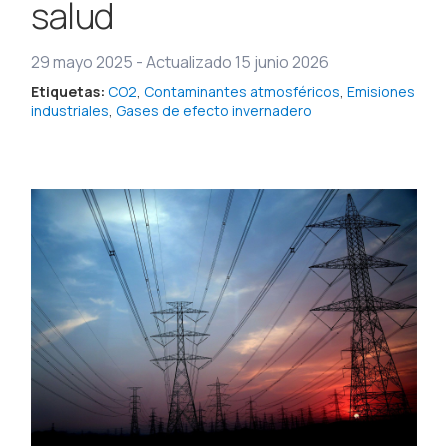
salud
29 mayo 2025
-
Actualizado 15 junio 2026
Etiquetas:
CO2
,
Contaminantes atmosféricos
,
Emisiones
industriales
,
Gases de efecto invernadero