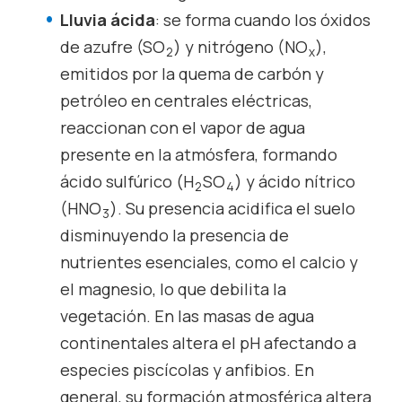
Lluvia ácida
: se forma cuando los óxidos
de azufre (SO
) y nitrógeno (NO
),
2
x
emitidos por la quema de carbón y
petróleo en centrales eléctricas,
reaccionan con el vapor de agua
presente en la atmósfera, formando
ácido sulfúrico (H
SO
) y ácido nítrico
2
4
(HNO
). Su presencia acidifica el suelo
3
disminuyendo la presencia de
nutrientes esenciales, como el calcio y
el magnesio, lo que debilita la
vegetación. En las masas de agua
continentales altera el pH afectando a
especies piscícolas y anfibios. En
general, su formación atmosférica altera