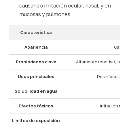
causando irritación ocular, nasal, y en
mucosas y pulmones.
Característica
Apariencia
Gas ama
Propiedades clave
Altamente reactivo, tóxi
Usos principales
Desinfección de 
Solubilidad en agua
Efectos tóxicos
Irritación res
Límites de exposición
TLV