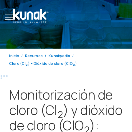
Inicio
Recursos
Kunakpedia
Cloro (Cl
) – Dióxido de cloro (ClO
)
2
2
Monitorización de
cloro (Cl
) y dióxido
2
de cloro (ClO
):
2