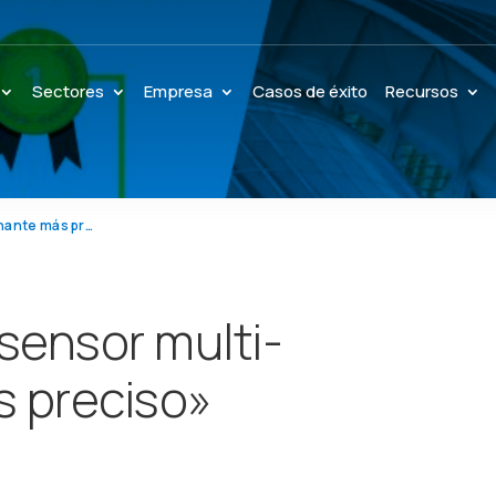
Sectores
Empresa
Casos de éxito
Recursos
Kunak AIR Pro: «El sensor multi-contaminante más preciso»
 sensor multi-
 preciso»