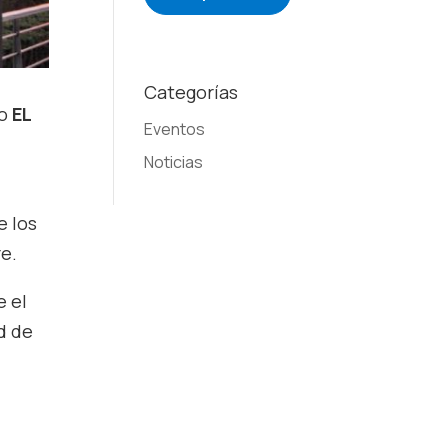
Categorías
mo
EL
Eventos
Noticias
e los
re.
e el
d de