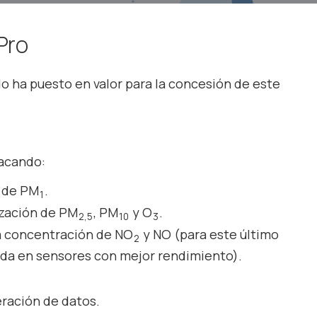
Pro
ado ha puesto en valor para la concesión de este
tacando:
n de PM
.
1
ización de PM
, PM
y O
.
2,5
10
3
la concentración de NO
y NO (para este último
2
ada en sensores con mejor rendimiento).
eración de datos.