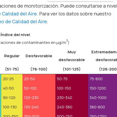
ciones de monitorización. Puede consultarse a nive
 Calidad del Aire.
Para ver los datos sobre nuestro
o de Calidad del Aire
.
Índice del nivel
3
raciones de contaminantes en µg/m
)
Muy
Extremadam
Regular
Desfavorable
desfavorable
desfavora
(51-75)
(76-100)
(101-125)
(126-200
20-25
25-50
50-75
75-800
40-50
50-100
100-150
150-1200
90-120
120-230
230-340
340-1000
100-130
130-240
240-380
380-800
200-350
350-500
500-750
750-1250