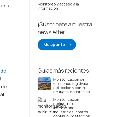
Monitoreo y acceso a la
ciona
información
¡Suscríbete a nuestra
newsletter!
Me apunto
Guías más recientes
ado
.
l
Monitorización de
emisiones fugitivas:
 de
detección y control
de fugas industriales
al
Monitorización
perimetral en
instalaciones
industriales: control
continuo y detección