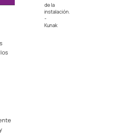
s
llos
mente
y