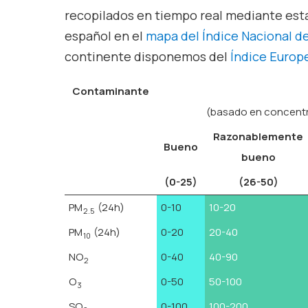
recopilados en tiempo real mediante esta
español en el
mapa del Índice Nacional de
continente disponemos del
Índice Europe
Contaminante
(basado en concent
Razonablemente
Bueno
bueno
(0-25)
(26-50)
PM
(24h)
0-10
10-20
2.5
PM
(24h)
0-20
20-40
10
NO
0-40
40-90
2
O
0-50
50-100
3
SO
0-100
100-200