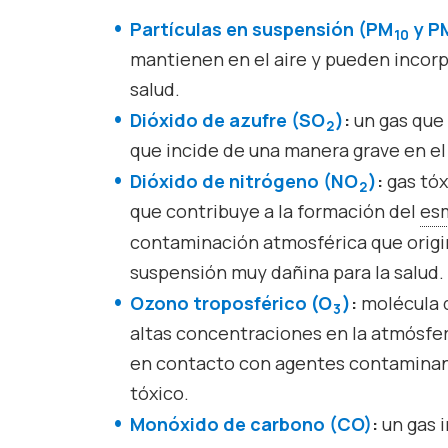
Partículas en suspensión (PM
y P
10
mantienen en el aire y pueden incorp
salud.
Dióxido de azufre (SO
)
:
un gas que 
2
que incide de una manera grave en el
Dióxido de nitrógeno (NO
)
:
gas tóx
2
que contribuye a la formación del
es
contaminación atmosférica que origi
suspensión muy dañina para la salud.
Ozono troposférico (O
)
:
molécula q
3
altas concentraciones en la atmósfer
en contacto con agentes contaminant
tóxico.
Monóxido de carbono (CO)
:
un gas i