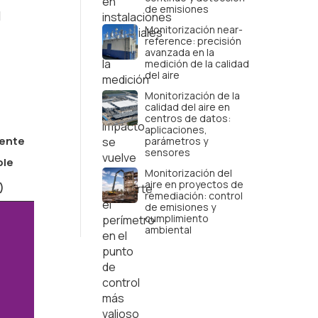
de emisiones
l
Monitorización near-
reference: precisión
avanzada en la
medición de la calidad
del aire
Monitorización de la
calidad del aire en
centros de datos:
aplicaciones,
ente
parámetros y
sensores
ble
Monitorización del
aire en proyectos de
)
remediación: control
de emisiones y
cumplimiento
ambiental