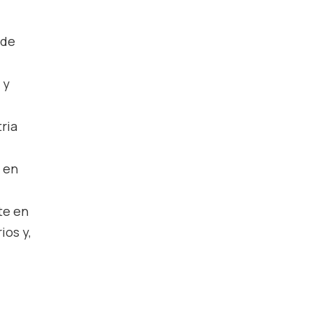
 de
 y
ria
 en
te en
ios y,
e