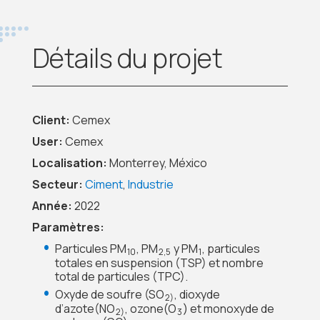
Détails du projet
Client:
Cemex
User:
Cemex
Localisation:
Monterrey, México
Secteur:
Ciment
,
Industrie
Année:
2022
Paramètres:
Particules PM
, PM
y PM
, particules
10
2,5
1
totales en suspension (TSP) et nombre
total de particules (TPC).
Oxyde de soufre (SO
, dioxyde
2)
d’azote(NO
, ozone(O
) et monoxyde de
2)
3