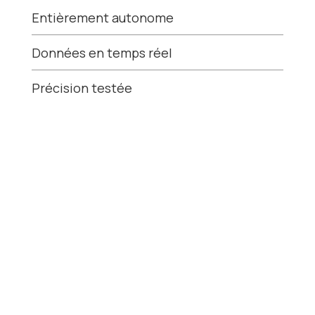
Entièrement autonome
Données en temps réel
Précision testée
Voir plus
AIR Cloud
Logiciel d’analyse de la qualité de l’air
Particules en
suspension
Mesure précise de la matière particulaire