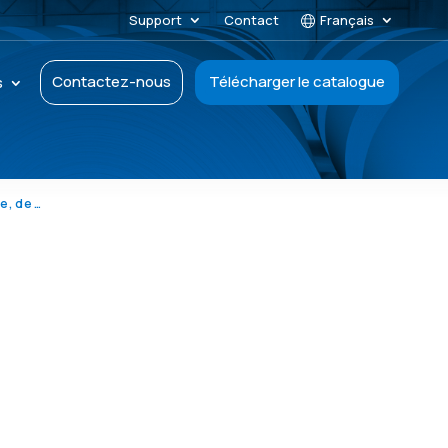
Support
Contact
Français
Contactez-nous
Télécharger le catalogue
s
L’impact environnemental de l’industrie papetière, de la pollution à la solution