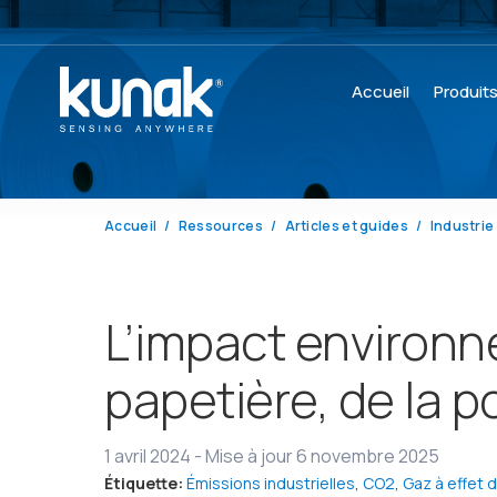
Accueil
Produit
Accueil
Ressources
Articles et guides
Industrie 
L’impact environne
papetière, de la po
1 avril 2024
-
Mise à jour 6 novembre 2025
Étiquette:
Émissions industrielles
,
CO2
,
Gaz à effet 