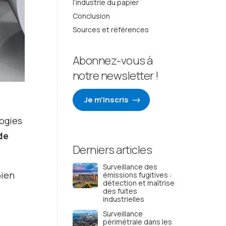
l’industrie du papier
Conclusion
Sources et références
Abonnez-vous à
notre newsletter !
Je m'inscris
ogies
de
Derniers articles
Surveillance des
bien
émissions fugitives :
détection et maîtrise
des fuites
industrielles
Surveillance
périmétrale dans les