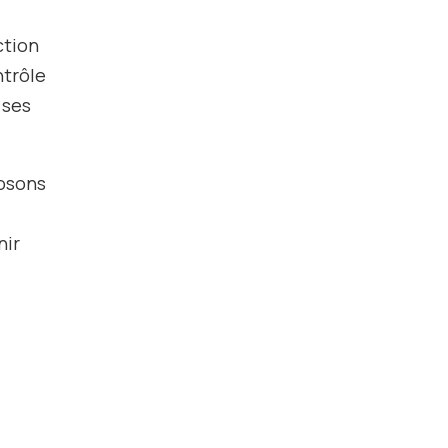
ction
trôle
 ses
.
osons
nir