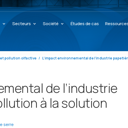
s
Secteurs
Société
Études de cas
Ressource
et pollution olfactive
mental de l’industrie
llution à la solution
de serre