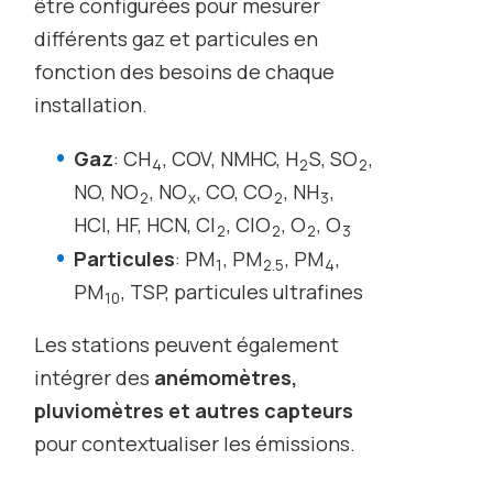
être configurées pour mesurer
différents gaz et particules en
fonction des besoins de chaque
installation.
Gaz
: CH
, COV, NMHC, H
S, SO
,
4
2
2
NO, NO
, NO
, CO, CO
, NH
,
2
x
2
3
HCl, HF, HCN, Cl
, ClO
, O
, O
2
2
2
3
Particules
: PM
, PM
, PM
,
1
2.5
4
PM
, TSP, particules ultrafines
10
Les stations peuvent également
intégrer des
anémomètres,
pluviomètres et autres capteurs
pour contextualiser les émissions.