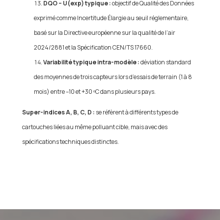
DQO – U(exp) typique :
objectif de Qualité des Données
exprimé comme Incertitude Élargie au seuil réglementaire,
basé sur la Directive européenne sur la qualité de l’air
2024/2881 et la Spécification CEN/TS 17660.
Variabilité typique intra-modèle :
déviation standard
des moyennes de trois capteurs lors d’essais de terrain (1 à 8
mois) entre –10 et +30 ºC dans plusieurs pays.
Super-indices A, B, C, D :
se réfèrent à différents types de
cartouches liées au même polluant cible, mais avec des
spécifications techniques distinctes.