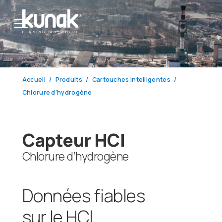
Accueil
Produits
Cartouches intelligentes
Chlorure d’hydrogène
Capteur HCl
Chlorure d’hydrogène
Données fiables
sur le HCl