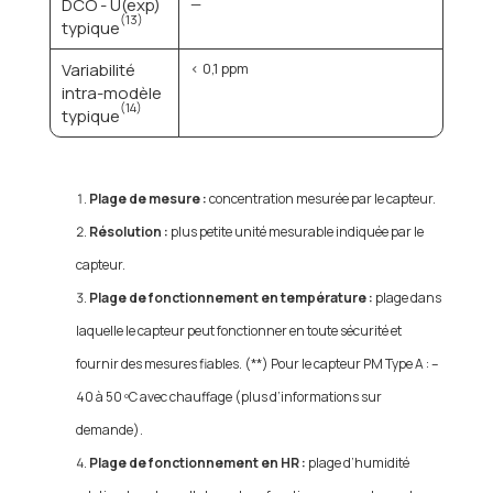
DCO - U(exp)
—
(13)
typique
Variabilité
< 0,1 ppm
intra-modèle
(14)
typique
Plage de mesure :
concentration mesurée par le capteur.
Résolution :
plus petite unité mesurable indiquée par le
capteur.
Plage de fonctionnement en température :
plage dans
laquelle le capteur peut fonctionner en toute sécurité et
fournir des mesures fiables. (**) Pour le capteur PM Type A : –
40 à 50 ºC avec chauffage (plus d’informations sur
demande).
Plage de fonctionnement en HR :
plage d’humidité