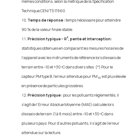
mêmes conditions, selon la métrique de la Spécification
Technique CEN/TS 17660.
Temps de réponse :
temps nécessaire pour atteindre
90 % de la valeur finale stable.
2
Précision typique – R
, pente et interception:​
statistiques obtenues en comparant les mesures horaires de
l’appareil avec les instruments de référence lors d’essais de
terrain entre –10 et +30 ºC dans divers sites. (*) Pour le
capteur PM type B, l’erreur attendue pour PM
est plus élevée
10
en présence de particules grossières.
Précision typique :
pour les polluants réglementés, il
s’agit de l’Erreur Absolue Moyenne (MAE) calculée lors
d’essais de terrain (1 à 8 mois) entre –10 et +30 ºC dans
plusieurs pays. Pour d’autres polluants, il s’agit de l’erreur
attendue sur la lecture.