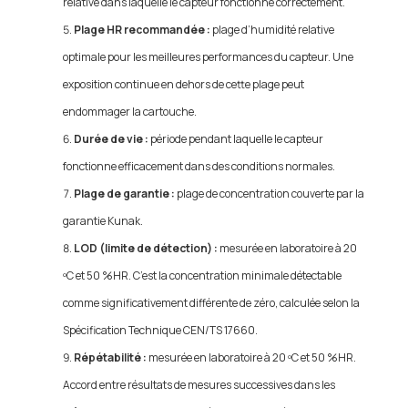
relative dans laquelle le capteur fonctionne correctement.
Plage HR recommandée :
plage d’humidité relative
optimale pour les meilleures performances du capteur. Une
exposition continue en dehors de cette plage peut
endommager la cartouche.
Durée de vie :
période pendant laquelle le capteur
fonctionne efficacement dans des conditions normales.
Plage de garantie :
plage de concentration couverte par la
garantie Kunak.
LOD (limite de détection) :
mesurée en laboratoire à 20
ºC et 50 %HR. C’est la concentration minimale détectable
comme significativement différente de zéro, calculée selon la
Spécification Technique CEN/TS 17660.
Répétabilité :
mesurée en laboratoire à 20 ºC et 50 %HR.
Accord entre résultats de mesures successives dans les