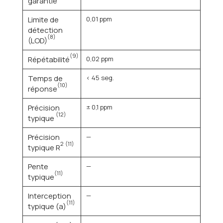
garantie
Limite de
0,01 ppm
détection
(8)
(LOD)
(9)
Répétabilité
0,02 ppm
Temps de
< 45 seg.
(10)
réponse
Précision
± 0,1 ppm
(12)
typique
Précision
—
2
(11)
typique R
Pente
—
(11)
typique
Interception
—
(11)
typique (a)