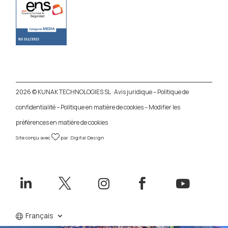
2026 © KUNAK TECHNOLOGIES SL ·
Avis juridique
–
Politique de
confidentialité
–
Politique en matière de cookies
–
Modifier les
préférences en matière de cookies
Site conçu avec
par
Digital Design





Français