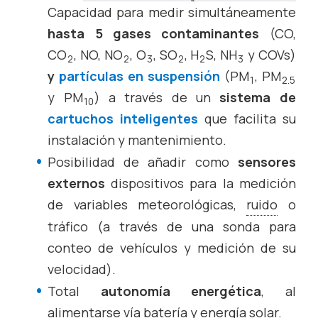
Capacidad para medir simultáneamente
hasta 5 gases contaminantes
(CO,
CO
, NO, NO
, O
, SO
, H
S, NH
y COVs)
2
2
3
2
2
3
y
partículas en suspensión
(PM
, PM
1
2.5
y PM
) a través de un
sistema de
10
cartuchos inteligentes
que facilita su
instalación y mantenimiento.
Posibilidad de añadir como
sensores
externos
dispositivos para la medición
de variables meteorológicas,
ruido
o
tráfico (a través de una sonda para
conteo de vehículos y medición de su
velocidad).
Total
autonomía energética
, al
alimentarse vía batería y energía solar.