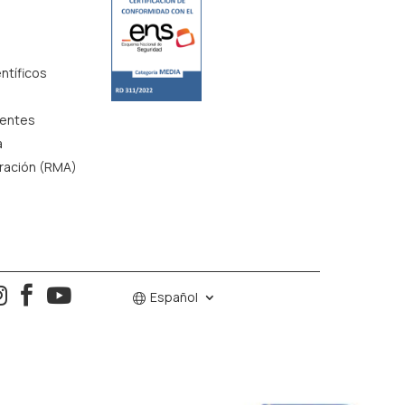
ntíficos
uentes
a
aración (RMA)
o



Español