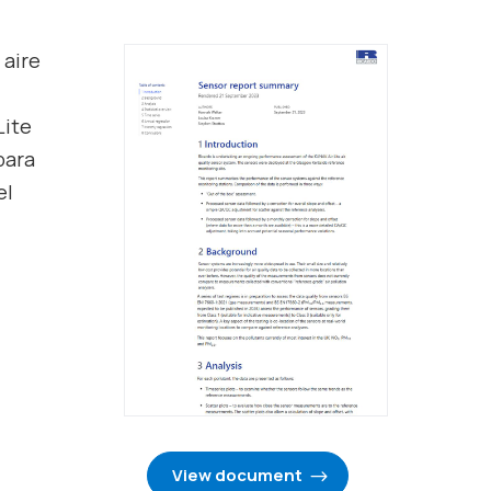
 aire
Lite
para
el
View document