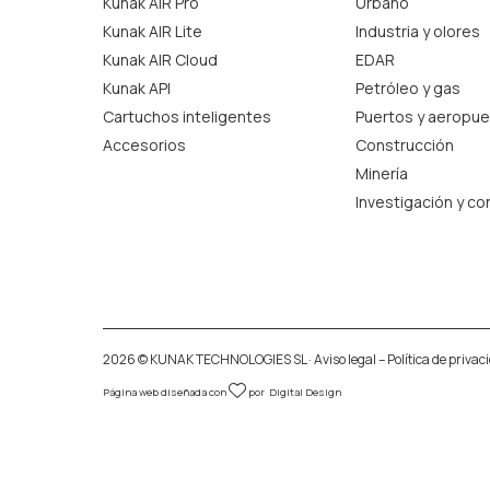
Kunak AIR Pro
Urbano
Kunak AIR Lite
Industria y olores
Kunak AIR Cloud
EDAR
Kunak API
Petróleo y gas
Cartuchos inteligentes
Puertos y aeropue
Accesorios
Construcción
Minería
Investigación y co
2026 © KUNAK TECHNOLOGIES SL ·
Aviso legal
–
Política de privac
Página web diseñada con
por
Digital Design