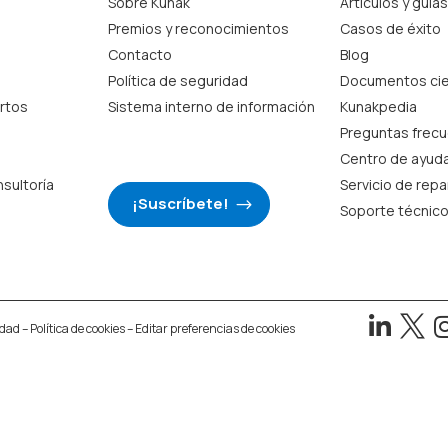
Sobre Kunak
Artículos y guías
Premios y reconocimientos
Casos de éxito
Contacto
Blog
Política de seguridad
Documentos cie
rtos
Sistema interno de información
Kunakpedia
Preguntas frec
Centro de ayud
nsultoría
Servicio de rep
¡Suscríbete!
Soporte técnic


idad
–
Política de cookies
–
Editar preferencias de cookies