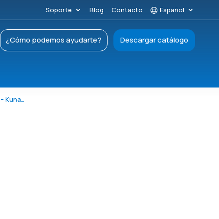
Soporte
Blog
Contacto
Español
¿Cómo podemos ayudarte?
Descargar catálogo
Informe de co-ubicación en Glasgow Kerbside – Kunak AIR Lite