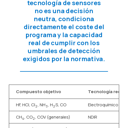
tecnología de sensores
no es una decisión
neutra, condiciona
directamente el coste del
programa y la capacidad
real de cumplir con los
umbrales de detección
exigidos por la normativa.
Compuesto objetivo
Tecnología recom
HF, HCl, Cl
, NH
, H
S, CO
Electroquímico
2
3
2
CH
, CO
, COV (generales)
NDIR
4
2