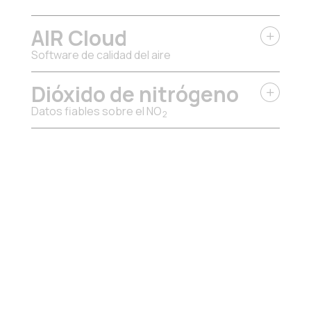
AIR Cloud
Software de calidad del aire
Dióxido de nitrógeno
Datos fiables sobre el NO
2
Ozono
Datos fiables sobre el O
3
Partículas en
suspensión
Medición precisa de material particulado