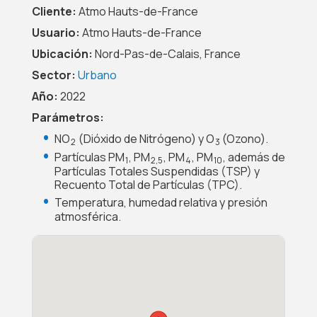
Cliente:
Atmo Hauts-de-France
Usuario:
Atmo Hauts-de-France
Ubicación:
Nord-Pas-de-Calais, France
Sector:
Urbano
Año:
2022
Parámetros:
NO
(Dióxido de Nitrógeno) y O
(Ozono).
2
3
Partículas PM
, PM
, PM
, PM
, además de
1
2,5
4
10
Partículas Totales Suspendidas (TSP) y
Recuento Total de Partículas (TPC).
Temperatura, humedad relativa y presión
atmosférica.