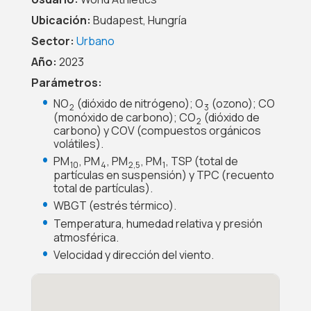
Ubicación:
Budapest, Hungría
Sector:
Urbano
Año:
2023
Parámetros:
NO
(dióxido de nitrógeno); O
(ozono); CO
2
3
(monóxido de carbono); CO
(dióxido de
2
carbono) y COV (compuestos orgánicos
volátiles).
PM
, PM
, PM
, PM
, TSP (total de
10
4
2,5
1
partículas en suspensión) y TPC (recuento
total de partículas).
WBGT (estrés térmico).
Temperatura, humedad relativa y presión
atmosférica.
Velocidad y dirección del viento.