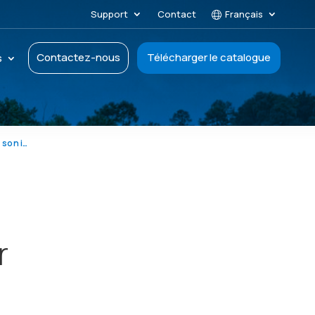
Support
Contact
Français
Contactez-nous
Télécharger le catalogue
s
Pollution provenant de l’industrie des engrais et son impact sur la qualité de l’air
r