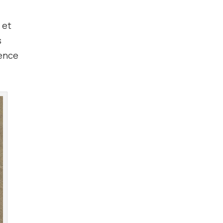
 et
s
dence