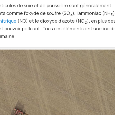
articules de suie et de poussière sont généralement
uants comme l’oxyde de soufre (SO
), l’ammoniac (NH
)
x
3
nitrique
(NO) et le dioxyde d’azote (NO
), en plus de
2
ort pouvoir polluant. Tous ces éléments ont une inci
humaine