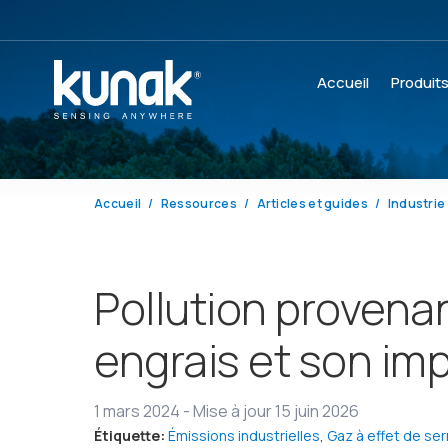
Accueil
Produit
Accueil
Ressources
Articles et guides
Industrie 
Pollution provenan
engrais et son impa
1 mars 2024
-
Mise à jour 15 juin 2026
Étiquette:
Émissions industrielles
,
Gaz à effet de ser