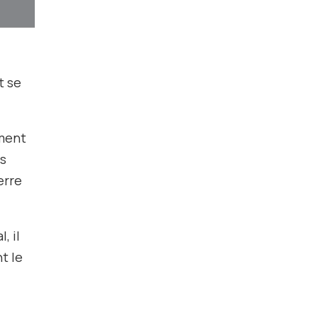
t se
ement
ns
erre
, il
t le