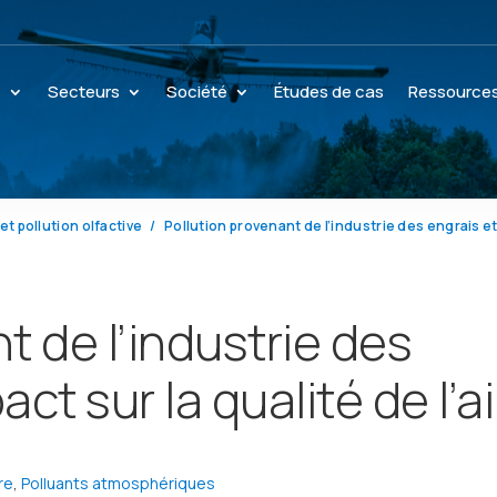
s
Secteurs
Société
Études de cas
Ressource
et pollution olfactive
t de l’industrie des
ct sur la qualité de l’ai
re
,
Polluants atmosphériques