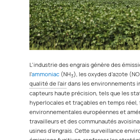
L’industrie des engrais génère des émiss
l’
ammoniac
(NH
), les oxydes d’azote (NO
3
qualité de l’air
dans les environnements ind
capteurs haute précision, tels que les st
hyperlocales et traçables en temps réel, 
environnementales européennes et améric
travailleurs et des communautés avoisina
usines d’engrais. Cette surveillance env
émissions fugitives, renforcer les stratég