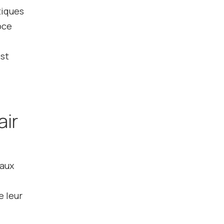
tiques
oce
est
air
 aux
e leur