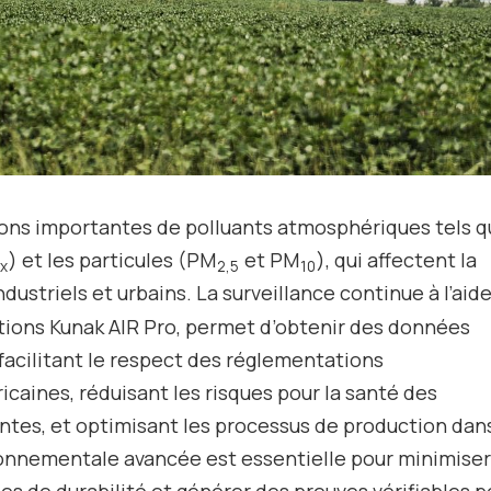
ions importantes de polluants atmosphériques tels 
) et les particules (PM
et PM
), qui affectent la
x
2,5
10
ustriels et urbains. La surveillance continue à l’aid
ations Kunak AIR Pro, permet d’obtenir des données
facilitant le respect des réglementations
aines, réduisant les risques pour la santé des
ntes, et optimisant les processus de production dans
ironnementale avancée est essentielle pour minimiser
ies de durabilité et générer des preuves vérifiables p