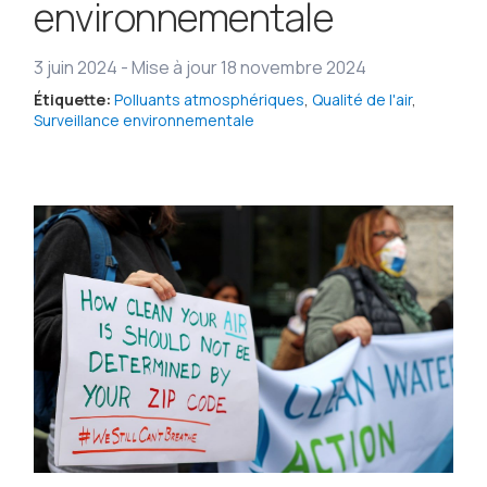
environnementale
3 juin 2024
-
Mise à jour 18 novembre 2024
Étiquette:
Polluants atmosphériques
,
Qualité de l'air
,
Surveillance environnementale