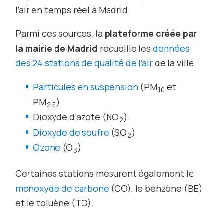
l’air en temps réel à Madrid.
Parmi ces sources, la
plateforme créée par
la mairie de Madrid
recueille les
données
des 24 stations de qualité de l’air
de la ville.
Particules en suspension
(PM
et
10
PM
)
2.5
Dioxyde d’azote (NO
)
2
Dioxyde de soufre
(SO
)
2
Ozone
(O
)
3
Certaines stations mesurent également le
monoxyde de carbone
(CO), le benzène (BE)
et le toluène (TO).