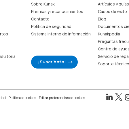
Sobre Kunak
Artículos y guías
Premios y reconocimientos
Casos de éxito
Contacto
Blog
Política de seguridad
Documentos cie
rtos
Sistema interno de información
Kunakpedia
Preguntas frec
Centro de ayud
nsultoría
Servicio de rep
¡Suscríbete!
Soporte técnic


idad
–
Política de cookies
–
Editar preferencias de cookies