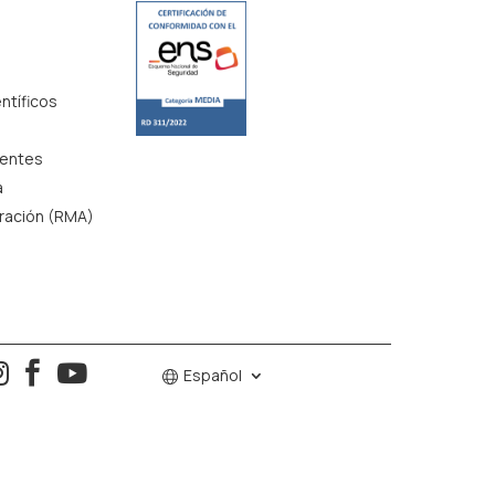
ntíficos
uentes
a
aración (RMA)
o



Español