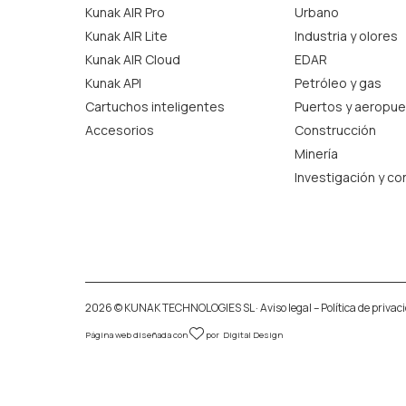
Kunak AIR Pro
Urbano
Kunak AIR Lite
Industria y olores
Kunak AIR Cloud
EDAR
Kunak API
Petróleo y gas
Cartuchos inteligentes
Puertos y aeropue
Accesorios
Construcción
Minería
Investigación y co
2026 © KUNAK TECHNOLOGIES SL ·
Aviso legal
–
Política de privac
Página web diseñada con
por
Digital Design