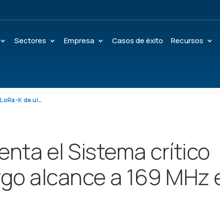
Sectores
Empresa
Casos de éxito
Recursos
Nuestro CEO presenta el Sistema crítico LoRa-K de ultra largo alcance a 169 MHz en ETTC2018
nta el Sistema crítico
argo alcance a 169 MHz 