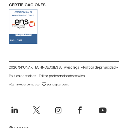
CERTIFICACIONES
2026 © KUNAK TECHNOLOGIES SL ·
Aviso legal
–
Política de privacidad
–
Política de cookies
–
Editar preferencias de cookies
Página web diseñada con
por
Digital Design




