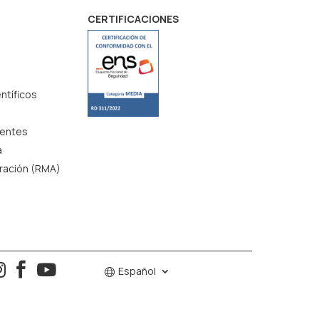
CERTIFICACIONES
ntíficos
uentes
a
aración (RMA)
o



Español