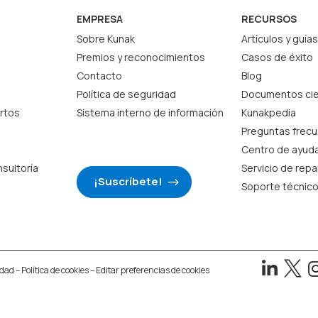
EMPRESA
RECURSOS
Sobre Kunak
Artículos y guías
Premios y reconocimientos
Casos de éxito
Contacto
Blog
Política de seguridad
Documentos cie
rtos
Sistema interno de información
Kunakpedia
Preguntas frec
Centro de ayud
nsultoría
Servicio de rep
¡Suscríbete!
Soporte técnic


idad
–
Política de cookies
–
Editar preferencias de cookies