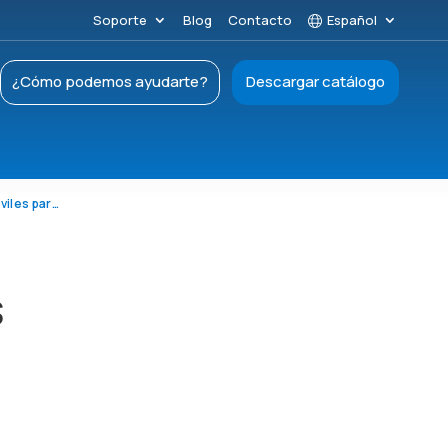
Soporte
Blog
Contacto
Español
¿Cómo podemos ayudarte?
Descargar catálogo
Idoneidad de una red de comunicaciones móviles para realizar mediciones de la calidad del aire de alta resolución
s