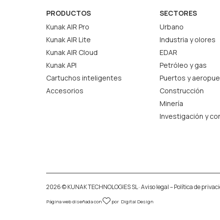
PRODUCTOS
SECTORES
Kunak AIR Pro
Urbano
Kunak AIR Lite
Industria y olores
Kunak AIR Cloud
EDAR
Kunak API
Petróleo y gas
Cartuchos inteligentes
Puertos y aeropue
Accesorios
Construcción
Minería
Investigación y co
2026 © KUNAK TECHNOLOGIES SL ·
Aviso legal
–
Política de privac
Página web diseñada con
por
Digital Design