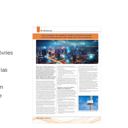
óviles
 las
en
e