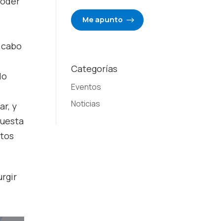
poder
Me apunto
a cabo
Categorías
do
Eventos
Noticias
r, y
puesta
stos
rgir