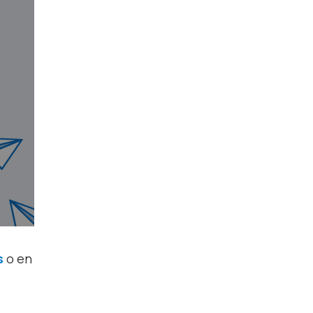
s
o en