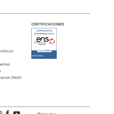
CERTIFICACIONES
ntíficos
uentes
a
aración (RMA)
o


