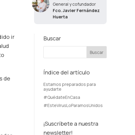
General y cofundador
Fco. Javier Fernández
Huerta
ido ir
Buscar
alud
to
Índice del artículo
s de
Estamos preparados para
ayudarte
#QuédateEnCasa
#EsteVirusLoParamosUnidos
¡Suscríbete a nuestra
newsletter!