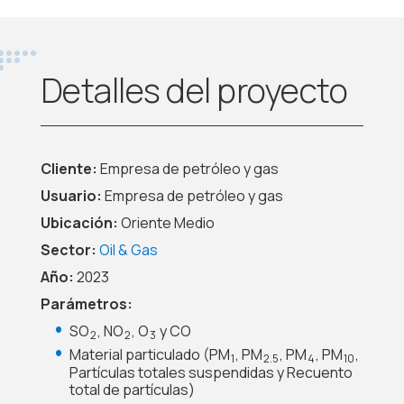
Detalles del proyecto
Cliente:
Empresa de petróleo y gas
Usuario:
Empresa de petróleo y gas
Ubicación:
Oriente Medio
Sector:
Oil & Gas
Año:
2023
Parámetros:
SO
, NO
, O
y CO
2
2
3
Material particulado (PM
, PM
, PM
, PM
,
1
2.5
4
10
Partículas totales suspendidas y Recuento
total de partículas)