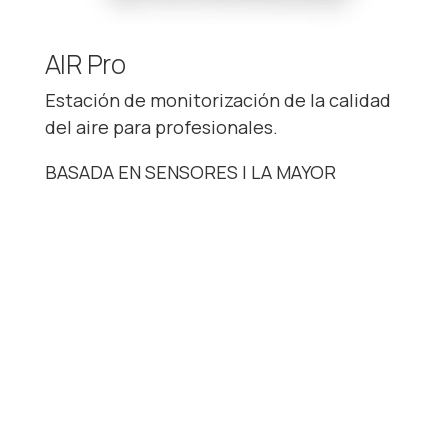
AIR Pro
Estación de monitorización de la calidad
del aire para profesionales.
BASADA EN SENSORES | LA MAYOR
PRECISIÓN
Ventajas
Multi-contaminante
Sistema de cartuchos
Totalmente autónomo
Datos en tiempo real