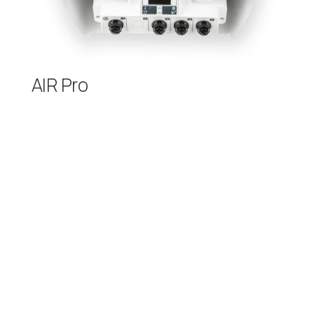
AIR Pro
Estación de monitorización de la calidad
del aire para profesionales.
BASADA EN SENSORES | LA MAYOR
PRECISIÓN
Ventajas
Multi-contaminante
Sistema de cartuchos
Totalmente autónomo