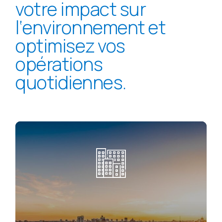
votre
impact
sur
l
‘
environnement
et
optimisez
vos
opérations
quotidiennes.