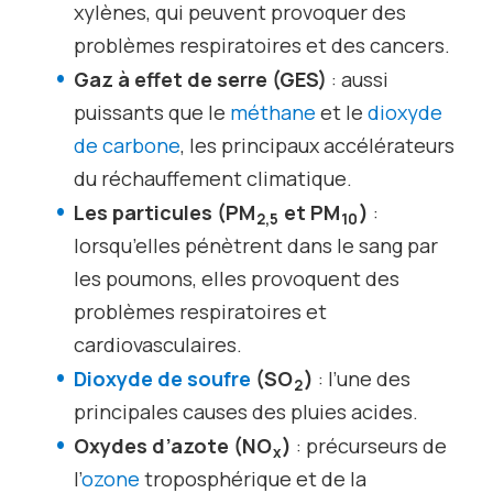
xylènes, qui peuvent provoquer des
problèmes respiratoires et des cancers.
Gaz à effet de serre (GES)
: aussi
puissants que le
méthane
et le
dioxyde
de carbone
, les principaux accélérateurs
du réchauffement climatique.
Les particules (PM
et PM
)
:
2,5
10
lorsqu’elles pénètrent dans le sang par
les poumons, elles provoquent des
problèmes respiratoires et
cardiovasculaires.
Dioxyde de soufre
(SO
)
: l’une des
2
principales causes des pluies acides.
Oxydes d’azote (NO
)
: précurseurs de
x
l’
ozone
troposphérique et de la