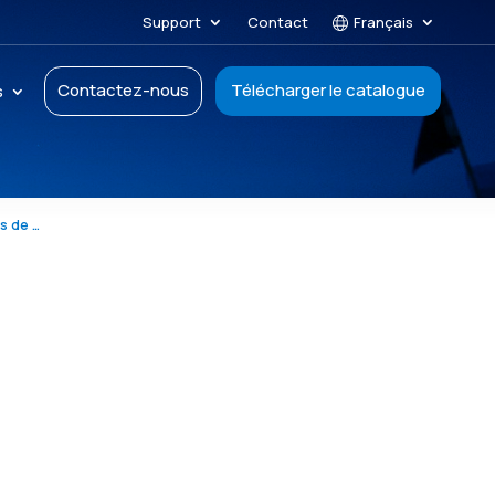
Support
Contact
Français
Contactez-nous
Télécharger le catalogue
s
Gaz à effet de serre : causes, effets et systèmes de mesure pour l’action climatique