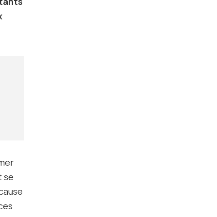
tants
x
 mer
t se
 cause
èces