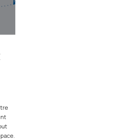
t
tre
ent
out
space.