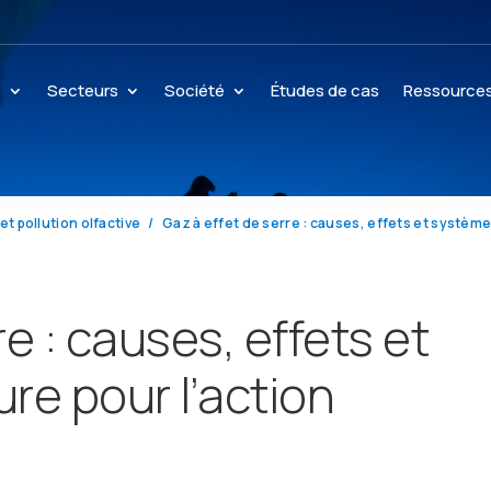
s
Secteurs
Société
Études de cas
Ressource
et pollution olfactive
e : causes, effets et
e pour l’action