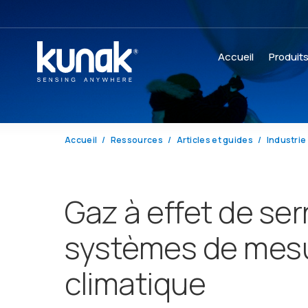
Accueil
Produit
Accueil
Ressources
Articles et guides
Industrie 
Gaz à effet de serr
systèmes de mesur
climatique