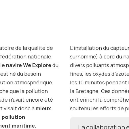
vatoire de la qualité de
L’installation du capteu
 fédération nationale
surnommé) à bord du na
 le
navire
We Explore
du
divers polluants atmosph
 est né du besoin
fines, les oxydes d’azote 
ollution atmosphérique
les 10 minutes pendant 
che que la pollution
la Bretagne. Ces donnée
ude n’avait encore été
ont enrichi la compréhen
t visait donc à
mieux
soutenu les efforts de 
 pollution
ment maritime
.
La collaboration 