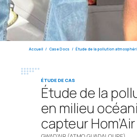
Accueil
Case Docs
ÉTUDE DE CAS
Étude de la pol
en milieu océani
capteur Hom’Air
GWAD'AIR (ATMO GUADALOUPE)