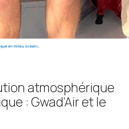
Étude de la pollution atmosphérique en milieu océanique : Gwad’Air et le capteur Hom’Air
lution atmosphérique
que : Gwad’Air et le