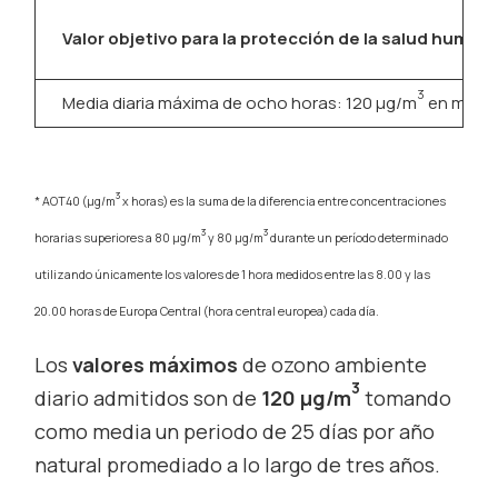
Valor objetivo para la protección de la salud human
3
Media diaria máxima de ocho horas: 120 μg/m
en más de
3
* AOT40 (μg/m
x horas) es la suma de la diferencia entre concentraciones
3
3
horarias superiores a 80 μg/m
y 80 μg/m
durante un período determinado
utilizando únicamente los valores de 1 hora medidos entre las 8.00 y las
20.00 horas de Europa Central (hora central europea) cada día.
Los
valores máximos
de ozono ambiente
3
diario admitidos son de
120 µg/m
tomando
como media un periodo de 25 días por año
natural promediado a lo largo de tres años.