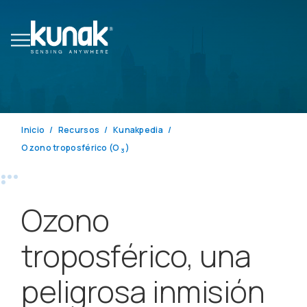
Inicio
Recursos
Kunakpedia
Ozono troposférico (O
)
3
Ozono
troposférico, una
peligrosa inmisión